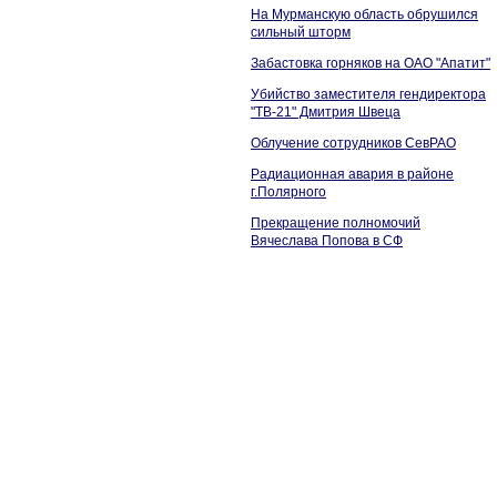
На Мурманскую область обрушился
сильный шторм
Забастовка горняков на ОАО "Апатит"
Убийство заместителя гендиректора
"ТВ-21" Дмитрия Швеца
Облучение сотрудников СевРАО
Радиационная авария в районе
г.Полярного
Прекращение полномочий
Вячеслава Попова в СФ