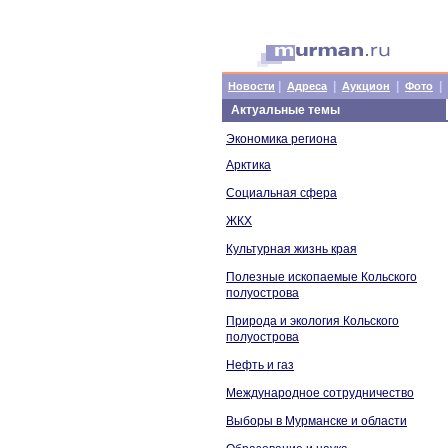
|
|
|
|
Новости
Адреса
Аукцион
Фото
Актуальные темы
Экономика региона
Арктика
Социальная сфера
ЖКХ
Культурная жизнь края
Полезные ископаемые Кольского
полуострова
Природа и экология Кольского
полуострова
Нефть и газ
Международное сотрудничество
Выборы в Мурманске и области