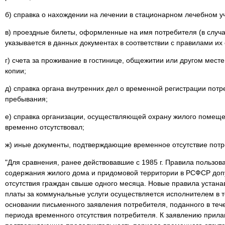
б) справка о нахождении на лечении в стационарном лечебном у
в) проездные билеты, оформленные на имя потребителя (в случ
указывается в данных документах в соответствии с правилами их
г) счета за проживание в гостинице, общежитии или другом мест
копии;
д) справка органа внутренних дел о временной регистрации потр
пребывания;
е) справка организации, осуществляющей охрану жилого помеще
временно отсутствовал;
ж) иные документы, подтверждающие временное отсутствие потр
"Для сравнения, ранее действовавшие с 1985 г. Правила польз
содержания жилого дома и придомовой территории в РСФСР доп
отсутствия граждан свыше одного месяца. Новые правила устана
платы за коммунальные услуги осуществляется исполнителем в т
основании письменного заявления потребителя, поданного в теч
периода временного отсутствия потребителя. К заявлению прила