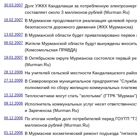
30.03.2007
Долг УЖКХ Кандалакши за потребленную электроэнерг
составляет около 3 миллионов рублей (Murman.Ru)
16.02.2007
В Мурманске продолжается реализация целевой про
безопасности дорожного движения (ЖКХ Мурманска)
13.02.2007
В Мурманской области будет приватизировано перво
06.02.2007
Жители Мурманской области будут вынуждены вносить
(Комсомольская ПРАВДА)
19.01.2007
В Октябрьском округе Мурманска состоялся первый рей
(Murman.Ru)
28.12.2006
На учителей сельской местности Кандалакшского райо
27.12.2006
В Североморске муниципальное предприятие "Служба 
полномочий по сбору жилищно-коммунальных платеже
15.12.2006
Теплосчетчики могут стать "золотыми" (ГТРК "Мурман"
08.12.2006
Исполнитель коммунальных услуг несет ответственнос
и Зареченска (Murman.Ru)
06.12.2006
По итогам ноября долг потребителей перед ГОУТП "Т
миллионов рублей (Murman.Ru)
01.12.2006
В Мурмаснке косметический ремонт подъезда "пятиэтаж