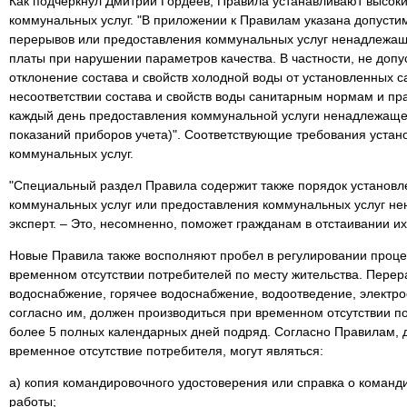
Как подчеркнул Дмитрий Гордеев, Правила устанавливают высоки
коммунальных услуг. "В приложении к Правилам указана допуст
перерывов или предоставления коммунальных услуг ненадлежащ
платы при нарушении параметров качества. В частности, не допу
отклонение состава и свойств холодной воды от установленных 
несоответствии состава и свойств воды санитарным нормам и пр
каждый день предоставления коммунальной услуги ненадлежащег
показаний приборов учета)". Соответствующие требования устан
коммунальных услуг.
"Специальный раздел Правила содержит также порядок установ
коммунальных услуг или предоставления коммунальных услуг не
эксперт. – Это, несомненно, поможет гражданам в отстаивании их
Новые Правила также восполняют пробел в регулировании проц
временном отсутствии потребителей по месту жительства. Перер
водоснабжение, горячее водоснабжение, водоотведение, электр
согласно им, должен производиться при временном отсутствии 
более 5 полных календарных дней подряд. Согласно Правилам,
временное отсутствие потребителя, могут являться:
а) копия командировочного удостоверения или справка о команд
работы;