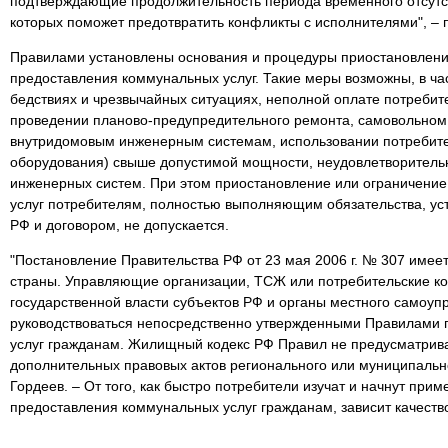
подтверждающие продолжительность периода временного отсутс
которых поможет предотвратить конфликты с исполнителями", – 
Правилами установлены основания и процедуры приостановлени
предоставления коммунальных услуг. Такие меры возможны, в час
бедствиях и чрезвычайных ситуациях, неполной оплате потребит
проведении планово-предупредительного ремонта, самовольном
внутридомовым инженерным системам, использовании потребит
оборудования) свыше допустимой мощности, неудовлетворитель
инженерных систем. При этом приостановление или ограничени
услуг потребителям, полностью выполняющим обязательства, ус
РФ и договором, не допускается.
"Постановление Правительства РФ от 23 мая 2006 г. № 307 имее
страны. Управляющие организации, ТСЖ или потребительские ко
государственной власти субъектов РФ и органы местного самоу
руководствоваться непосредственно утвержденными Правилами
услуг гражданам. Жилищный кодекс РФ Правил не предусматрива
дополнительных правовых актов регионального или муниципальн
Гордеев. – От того, как быстро потребители изучат и начнут при
предоставления коммунальных услуг гражданам, зависит качеств