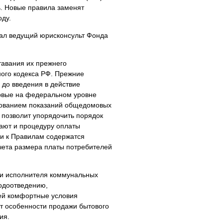
 Новые правила заменят
оду.
ал ведущий юрисконсульт Фонда
тавания их прежнего
ого кодекса РФ. Прежние
до введения в действие
ервые на федеральном уровне
зованием показаний общедомовых
 позволит упорядочить порядок
вают и процедуру оплаты
ии к Правилам содержатся
чета размера платы потребителей
ти исполнителя коммунальных
одоотведению,
ей комфортные условия
т особенности продажи бытового
ия.