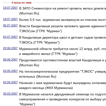
Статьи по теме
19.07.2007
В ЗАТО Снежногорск на ремонт кровель жилых домов в
(Murman.Ru)
18.07.2007
Более 5,5 тыс. мурманчан вычеркнули из списков льг
06.07.2007
Власти Кандалакши решили заложить здание администр
ТЭКОСом (ГТРК "Мурман")
02.07.2007
В Кандалакше директора школ и детских садов провел
ТЭКОСа (ГТРК "Мурман")
20.06.2007
Мурманской области требуется около 12 млрд. руб, чт
и аварийного жилья (ГТРК "Мурман")
08.06.2007
Продолжается противостояние властей Кандалакши и
(Murman.Ru)
03.05.2007
На теплоэнергетическом предприятии "ТЭКОС" утверж
котельных (Murman.Ru)
02.04.2007
Начиная с мая мурманчане будут вынуждены оплачиват
каждого месяца (ЖКХ Мурманска)
30.03.2007
В Мурманске начался двухдневный семинар по подгото
самоуправления к проведению конкурсов по выбору у
"Мурман")