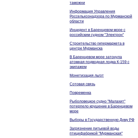
таможни
Информация Управления
Россельхознадзора по Мурманской
области
Инцидент в Баренцевом море с
российским судном "Электрон"
Строительство гипермаркета в
центре Мурманска
В Баренцевом море затонула
атомная подводная лодка К-159 с
экипажем
Монетизация льгот
Сотовая связь
Повременка
Рыболовецкое судно "Малахит"
потерпело крушение в Баренцевом
море
Выборы в Государственную Думу РФ
Загрязнение питьевой воды
птицефабрикой "Мурманская"