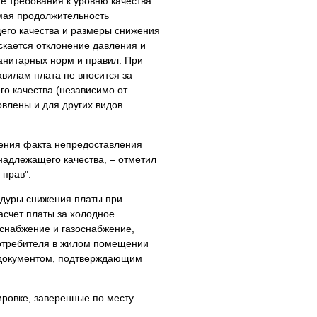
е требования к уровню качества
имая продолжительность
его качества и размеры снижения
скается отклонение давления и
санитарных норм и правил. При
авилам плата не вносится за
о качества (независимо от
овлены и для других видов
ления факта непредоставления
надлежащего качества, – отметил
 прав".
едуры снижения платы при
асчет платы за холодное
оснабжение и газоснабжение,
потребителя в жилом помещении
 документом, подтверждающим
ировке, заверенные по месту