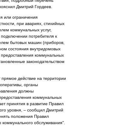
твия, подробный перечень
пояснил Дмитрий Гордеев.
я или ограничения
тности, при авариях, стихийных
елем коммунальных услуг,
 подключении потребителя к
елем бытовых машин (приборов,
ном состояния внутридомовых
е предоставления коммунальных
тановленные законодательством
т прямое действие на территории
оперативы, органы
правления должны
 предоставления коммунальных
ет принятия в развитие Правил
ого уровня, – сообщил Дмитрий
менять положения Правил
о коммунального обслуживания".