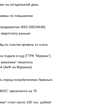
ию на сегодняшний день
граммы по повышению
е предприятие ЖКХ (REGNUM)
 квартплату раньше
д по очистке кровель от снега
на подали в суд (ГТРК "Мурман")
заказчика" лишилось
й (АиФ на Мурмане)
)
ть перед потребителями Лувеньги
ЭКОС" увеличился на 75
ки" стоит около 100 тыс. рублей