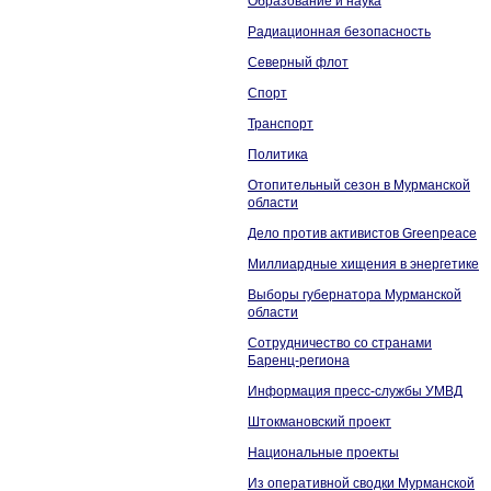
Образование и наука
Радиационная безопасность
Северный флот
Спорт
Транспорт
Политика
Отопительный сезон в Мурманской
области
Дело против активистов Greenpeace
Миллиардные хищения в энергетике
Выборы губернатора Мурманской
области
Сотрудничество со странами
Баренц-региона
Информация пресс-службы УМВД
Штокмановский проект
Национальные проекты
Из оперативной сводки Мурманской