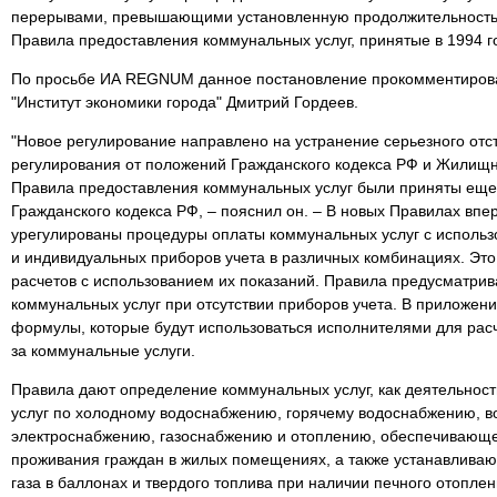
перерывами, превышающими установленную продолжительность.
Правила предоставления коммунальных услуг, принятые в 1994 г
По просьбе ИА REGNUM данное постановление прокомментиров
"Институт экономики города" Дмитрий Гордеев.
"Новое регулирование направлено на устранение серьезного отс
регулирования от положений Гражданского кодекса РФ и Жилищн
Правила предоставления коммунальных услуг были приняты еще 
Гражданского кодекса РФ, – пояснил он. – В новых Правилах вп
урегулированы процедуры оплаты коммунальных услуг с исполь
и индивидуальных приборов учета в различных комбинациях. Это
расчетов с использованием их показаний. Правила предусматри
коммунальных услуг при отсутствии приборов учета. В приложен
формулы, которые будут использоваться исполнителями для рас
за коммунальные услуги.
Правила дают определение коммунальных услуг, как деятельнос
услуг по холодному водоснабжению, горячему водоснабжению, в
электроснабжению, газоснабжению и отоплению, обеспечивающ
проживания граждан в жилых помещениях, а также устанавливаю
газа в баллонах и твердого топлива при наличии печного отоплен