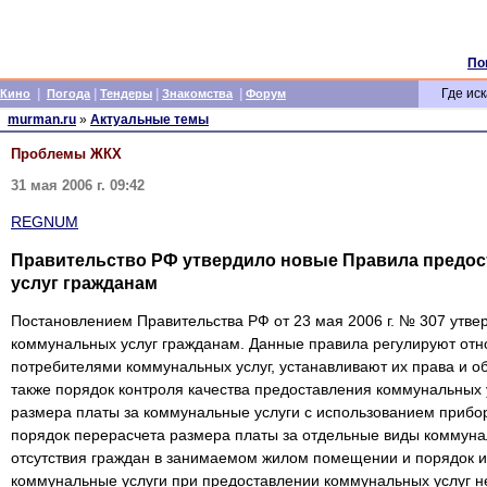
По
|
|
|
|
Где иск
Кино
Погода
Тендеры
Знакомства
Форум
murman.ru
»
Актуальные темы
Проблемы ЖКХ
31 мая 2006 г. 09:42
REGNUM
Правительство РФ утвердило новые Правила предо
услуг гражданам
Постановлением Правительства РФ от 23 мая 2006 г. № 307 утв
коммунальных услуг гражданам. Данные правила регулируют от
потребителями коммунальных услуг, устанавливают их права и об
также порядок контроля качества предоставления коммунальных 
размера платы за коммунальные услуги с использованием приборо
порядок перерасчета размера платы за отдельные виды коммуна
отсутствия граждан в занимаемом жилом помещении и порядок 
коммунальные услуги при предоставлении коммунальных услуг не