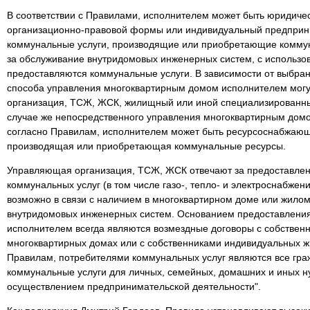
В соответствии с Правилами, исполнителем может быть юридиче
организационно-правовой формы или индивидуальный предпри
коммунальные услуги, производящие или приобретающие комму
за обслуживание внутридомовых инженерных систем, с использо
предоставляются коммунальные услуги. В зависимости от выбр
способа управления многоквартирным домом исполнителем мог
организация, ТСЖ, ЖСК, жилищный или иной специализированны
случае же непосредственного управления многоквартирным дом
согласно Правилам, исполнителем может быть ресурсоснабжающ
производящая или приобретающая коммунальные ресурсы.
Управляющая организация, ТСЖ, ЖСК отвечают за предоставлен
коммунальных услуг (в том числе газо-, тепло- и электроснабжен
возможно в связи с наличием в многоквартирном доме или жило
внутридомовых инженерных систем. Основанием предоставления
исполнителем всегда являются возмездные договоры с собстве
многоквартирных домах или с собственниками индивидуальных ж
Правилам, потребителями коммунальных услуг являются все гр
коммунальные услуги для личных, семейных, домашних и иных ну
осуществлением предпринимательской деятельности".