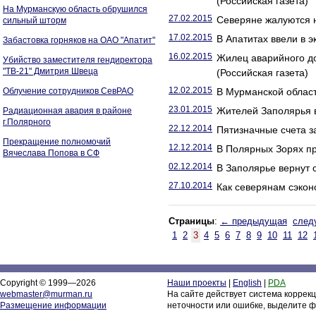
(Российская газета)
На Мурманскую область обрушился
27.02.2015
Северяне жалуются н
сильный шторм
17.02.2015
В Апатитах ввели в 
Забастовка горняков на ОАО "Апатит"
16.02.2015
Жилец аварийного д
Убийство заместителя гендиректора
"ТВ-21" Дмитрия Швеца
(Российская газета)
12.02.2015
Облучение сотрудников СевРАО
В Мурманской облас
23.01.2015
Жителей Заполярья в
Радиационная авария в районе
г.Полярного
22.12.2014
Пятизначные счета з
Прекращение полномочий
12.12.2014
В Полярных Зорях пр
Вячеслава Попова в СФ
02.12.2014
В Заполярье вернут 
27.10.2014
Как северянам сэкон
Страницы
:
← предыдущая
след
1
2
3
4
5
6
7
8
9
10
11
12
Copyright © 1999—2026
Наши проекты
|
English
|
PDA
webmaster@murman.ru
На сайте действует система коррек
Размещение информации
неточности или ошибке, выделите ф