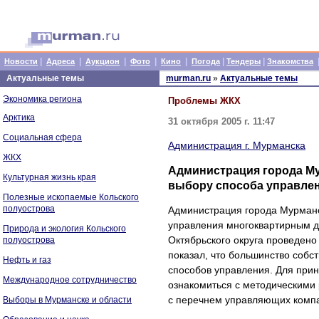
|
|
|
|
|
|
|
Новости
Адреса
Аукцион
Фото
Кино
Погода
Тендеры
Знакомства
Актуальные темы
murman.ru
»
Актуальные темы
Экономика региона
Проблемы ЖКХ
Арктика
31 октября 2005 г. 11:47
Социальная сфера
Администрация г. Мурманска
ЖКХ
Администрация города Му
Культурная жизнь края
выбору способа управле
Полезные ископаемые Кольского
полуострова
Администрация города Мурманс
управления многоквартирным до
Природа и экология Кольского
Октябрьского округа проведено
полуострова
показал, что большинство собс
Нефть и газ
способов управления. Для при
Международное сотрудничество
ознакомиться с методическими
с перечнем управляющих компан
Выборы в Мурманске и области