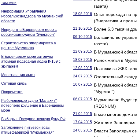
таможни
газета)
Информация Управления
18.05.2016
Опыт перехода на п
Россельхознадзора по Мурманской
(Энергетика и промы
области
21.10.2015
Более 6,3 тысячи до
Инцидент в Баренцевом море с
российским судном "Электрон"
06.10.2015
Большинство управл
Строительство гипермаркета в
газета)
центре Мурманска
22.09.2015
В Мурманской област
В Баренцевом море затонула
18.08.2015
Рынок жилья в Мурма
атомная подводная лодка К-159 с
экипажем
12.08.2015
Платежи за ЖКХ вклю
Монетизация льгот
24.07.2015
Отопительный сканда
Сотовая связь
16.07.2015
В Мурманской облас
"Мурман")
Повременка
06.07.2015
Мурманчане будут т
Рыболовецкое судно "Малахит"
потерпело крушение в Баренцевом
(REGNUM)
море
21.04.2015
В мае многие дома м
Выборы в Государственную Думу РФ
17.04.2015
Жителям Заполярья п
Загрязнение питьевой воды
24.03.2015
Власти Заполярья о
птицефабрикой "Мурманская"