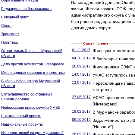
Образование и наука
На сегодняшний день по Октябр
жилья. Желая создать ТСЖ, по
Радиационная безопасность
административного округа с уч
Северный флот
был решен ряд организационны
Спорт
других домах округа.
Транспорт
Политика
Статьи по теме
01.11.2017
Жильцам многоэтажек
Отопительный сезон в Мурманской
области
04.10.2017
В Заполярье началас
Дело против активистов Greenpeace
26.09.2017
Жилищникам СЗФО не
Миллиардные хищения в энергетике
14.07.2017
УФАС вступилось за 
Выборы губернатора Мурманской
13.07.2017
Переселенцы из ава
области
контроль)
Сотрудничество со странами
27.06.2017
УФАС признало незак
Баренц-региона
(Интерфакс)
Информация пресс-службы УМВД
18.02.2017
В Мурманске заработ
Штокмановский проект
06.10.2016
Задолженность по ЖК
Национальные проекты
"Новости")
Из оперативной сводки Мурманской
28.09.2016
Жителям Кандалакши