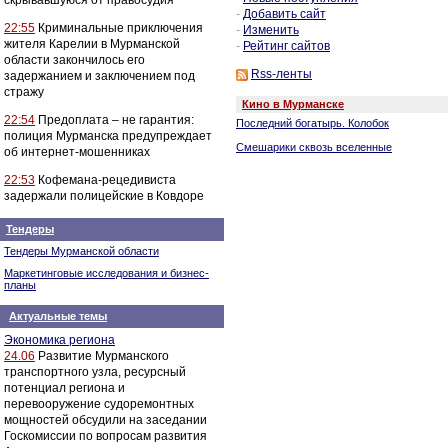
скрывавшуюся от правосудия
-
Добавить сайт
22:55
Криминальные приключения
-
Изменить
жителя Карелии в Мурманской
-
Рейтинг сайтов
области закончилось его
Rss-ленты
задержанием и заключением под
стражу
Кино в Мурманске
22:54
Предоплата – не гарантия:
Последний богатырь. Колобок
полиция Мурманска предупреждает
Смешарики сквозь вселенные
об интернет-мошенниках
22:53
Кофемана-рецедивиста
задержали полицейские в Ковдоре
Тендеры
Тендеры Мурманской области
Маркетинговые исследования и бизнес-
планы
Актуальные темы
Экономика региона
24.06
Развитие Мурманского
транспортного узла, ресурсный
потенциал региона и
перевооружение судоремонтных
мощностей обсудили на заседании
Госкомиссии по вопросам развития