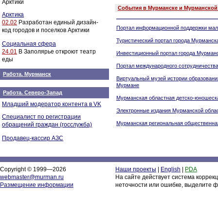
Арктики
События в Мурманске и Мурманской
Арктика
02.02
Разработан единый дизайн-
Портал информационной поддержки мало
код городов и поселков Арктики
Туристический портал города Мурманск
Социальная сфера
24.01
В Заполярье откроют театр
Инвестиционный портал города Мурман
еды
Портал международного сотрудничеств
Работа. Мурманск
Виртуальный музей истории образовани
Мурмане
Работа. Северо-Запад
Мурманская областная детско-юношеск
Младший модератор контента в VK
Электронные издания Мурманской обла
Специалист по регистрации
Мурманская региональная общественная
обращений граждан (госслужба)
Продавец-кассир АЗС
Copyright © 1999—2026
Наши проекты
|
English
|
PDA
webmaster@murman.ru
На сайте действует система коррек
Размещение информации
неточности или ошибке, выделите ф