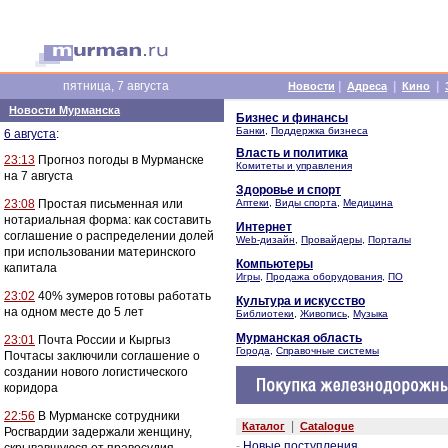
пятница, 7 августа
|
|
|
Новости
Адреса
Кино
Новости Мурманска
Бизнес и финансы
Банки
,
Поддержка бизнеса
6 августа
:
Власть и политика
23:13
Прогноз погоды в Мурманске
Комитеты и управления
на 7 августа
Здоровье и спорт
23:08
Простая письменная или
Аптеки
,
Виды спорта
,
Медицина
нотариальная форма: как составить
Интернет
соглашение о распределении долей
Web-дизайн
,
Провайдеры
,
Порталы
при использовании материнского
Компьютеры
капитала
Игры
,
Продажа оборудования
,
ПО
23:02
40% зумеров готовы работать
Культура и искусство
на одном месте до 5 лет
Библиотеки
,
Живопись
,
Музыка
Мурманская область
23:01
Почта России и Кыргыз
Города
,
Справочные системы
Почтасы заключили соглашение о
создании нового логистического
коридора
22:56
В Мурманске сотрудники
|
Каталог
Catalogue
Росгвардии задержали женщину,
-
Новые поступления