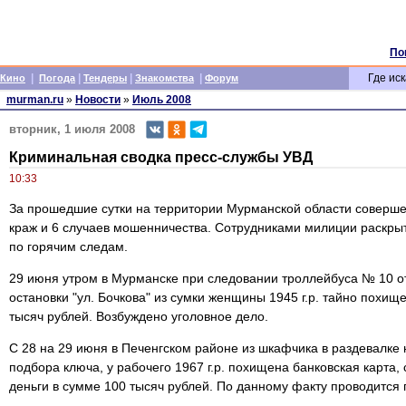
По
|
|
|
|
Где иск
Кино
Погода
Тендеры
Знакомства
Форум
murman.ru
»
Новости
»
Июль 2008
вторник, 1 июля 2008
Криминальная сводка пресс-службы УВД
10:33
За прошедшие сутки на территории Мурманской области совершен
краж и 6 случаев мошенничества. Сотрудниками милиции раскрыто
по горячим следам.
29 июня утром в Мурманске при следовании троллейбуса № 10 от 
остановки "ул. Бочкова" из сумки женщины 1945 г.р. тайно похи
тысяч рублей. Возбуждено уголовное дело.
С 28 на 29 июня в Печенгском районе из шкафчика в раздевалке
подбора ключа, у рабочего 1967 г.р. похищена банковская карта, 
деньги в сумме 100 тысяч рублей. По данному факту проводится 