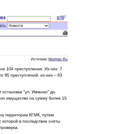
иск
:
ать:
Источник:
Murman.Ru
о 104 преступления. Из них: 7
 95 преступлений, из них – 83
остановки "ул. Ивченко" до
щено имущество на сумму более 15
 на территории КГМК, путем
с которой в последствии сняты
проверка.