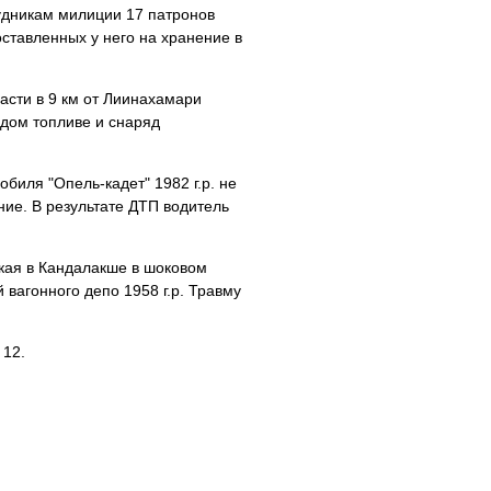
удникам милиции 17 патронов
ставленных у него на хранение в
части в 9 км от Лиинахамари
рдом топливе и снаряд
обиля "Опель-кадет" 1982 г.р. не
ние. В результате ДТП водитель
ская в Кандалакше в шоковом
вагонного депо 1958 г.р. Травму
 12.