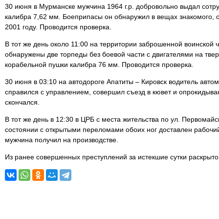
30 июня в Мурманске мужчина 1964 г.р. добровольно выдал сотр
калибра 7,62 мм. Боеприпасы он обнаружил в вещах знакомого, о
2001 году. Проводится проверка.
В тот же день около 11:00 на территории заброшенной воинской 
обнаружены две торпеды без боевой части с двигателями на тве
корабельной пушки калибра 76 мм. Проводится проверка.
30 июня в 03:10 на автодороге Апатиты – Кировск водитель автом
справился с управлением, совершил съезд в кювет и опрокидыва
скончался.
В тот же день в 12:30 в ЦРБ с места жительства по ул. Первомай
состоянии с открытыми переломами обоих ног доставлен рабочий 
мужчина получил на производстве.
Из ранее совершенных преступлений за истекшие сутки раскрыто