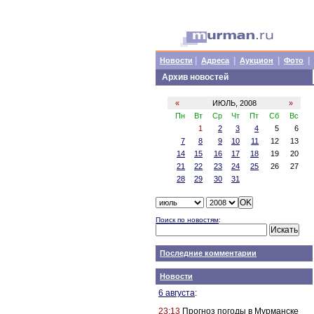
|
|
|
|
Новости
Адреса
Аукцион
Фото
Архив новостей
«
ИЮЛЬ, 2008
»
Пн
Вт
Ср
Чт
Пт
Сб
Вс
1
2
3
4
5
6
7
8
9
10
11
12
13
14
15
16
17
18
19
20
21
22
23
24
25
26
27
28
29
30
31
Поиск по новостям
:
Последние комментарии
Новости
6 августа
:
23:13
Прогноз погоды в Мурманске