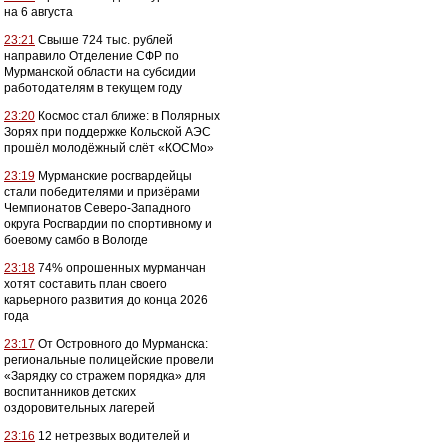
на 6 августа
23:21
Свыше 724 тыс. рублей
направило Отделение СФР по
Мурманской области на субсидии
работодателям в текущем году
23:20
Космос стал ближе: в Полярных
Зорях при поддержке Кольской АЭС
прошёл молодёжный слёт «КОСМо»
23:19
Мурманские росгвардейцы
стали победителями и призёрами
Чемпионатов Северо-Западного
округа Росгвардии по спортивному и
боевому самбо в Вологде
23:18
74% опрошенных мурманчан
хотят составить план своего
карьерного развития до конца 2026
года
23:17
От Островного до Мурманска:
региональные полицейские провели
«Зарядку со стражем порядка» для
воспитанников детских
оздоровительных лагерей
23:16
12 нетрезвых водителей и