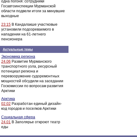
одна погоня: сотрудники
Госавтоинспекции Мурманской
области подвели итоги за минувшие
выходные
23:15
В Кандалакше участковые
установили подозреваемого в
нападении на 61-летнего
пенсионера
Актуальные темы
Экономика региона
24.06
Развитие Мурманского
транспортного узла, ресурсный
потенциал региона и
перевооружение судоремонтных
мощностей обсудили на заседании
Госкомиссии по вопросам развития
Арктики
Арктика
02.02
Разработан единый дизайн-
код городов и поселков Арктики
Социальная сфера
24.01
В Заполярье откроют театр
еды