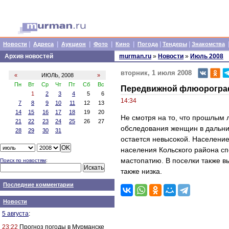
|
|
|
|
|
|
|
Новости
Адреса
Аукцион
Фото
Кино
Погода
Тендеры
Знакомства
Архив новостей
murman.ru
»
Новости
»
Июль 2008
вторник, 1 июля 2008
«
ИЮЛЬ, 2008
»
Пн
Вт
Ср
Чт
Пт
Сб
Вс
Передвижной флюорограф 
1
2
3
4
5
6
14:34
7
8
9
10
11
12
13
14
15
16
17
18
19
20
Не смотря на то, что прошлым
21
22
23
24
25
26
27
обследования женщин в дальни
28
29
30
31
остается невысокой. Население
населения Кольского района с
мастопатию. В поселки также 
Поиск по новостям
:
также низка.
Последние комментарии
Новости
5 августа
:
23:22
Прогноз погоды в Мурманске