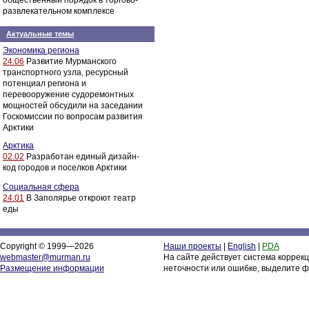
общественный порядок в торгово-
развлекательном комплексе
Актуальные темы
Экономика региона
24.06
Развитие Мурманского
транспортного узла, ресурсный
потенциал региона и
перевооружение судоремонтных
мощностей обсудили на заседании
Госкомиссии по вопросам развития
Арктики
Арктика
02.02
Разработан единый дизайн-
код городов и поселков Арктики
Социальная сфера
24.01
В Заполярье откроют театр
еды
Copyright © 1999—2026
Наши проекты
|
English
|
PDA
webmaster@murman.ru
На сайте действует система коррек
Размещение информации
неточности или ошибке, выделите ф