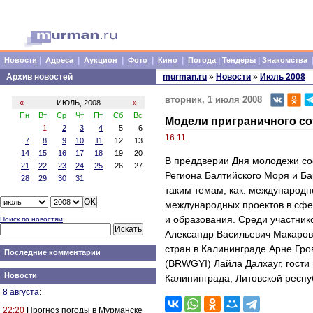
|
|
|
|
|
|
|
Новости
Адреса
Аукцион
Фото
Кино
Погода
Тендеры
Знакомства
Архив новостей
murman.ru
»
Новости
»
Июль 2008
вторник, 1 июля 2008
«
ИЮЛЬ, 2008
»
Пн
Вт
Ср
Чт
Пт
Сб
Вс
Модели приграничного со
1
2
3
4
5
6
16:11
7
8
9
10
11
12
13
14
15
16
17
18
19
20
В преддверии Дня молодежи со
21
22
23
24
25
26
27
Региона Балтийского Моря и Ба
28
29
30
31
таким темам, как: международ
международных проектов в сфер
и образования. Среди участник
Поиск по новостям
:
Александр Васильевич Макаро
стран в Калининграде Арне Гр
Последние комментарии
(BRWGYI) Лайла Далхауг, гости
Новости
Калининграда, Литовской респу
8 августа
:
22:20
Прогноз погоды в Мурманске