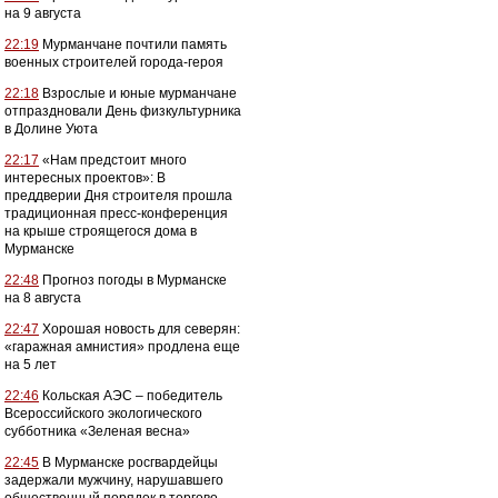
на 9 августа
22:19
Мурманчане почтили память
военных строителей города-героя
22:18
Взрослые и юные мурманчане
отпраздновали День физкультурника
в Долине Уюта
22:17
«Нам предстоит много
интересных проектов»: В
преддверии Дня строителя прошла
традиционная пресс-конференция
на крыше строящегося дома в
Мурманске
22:48
Прогноз погоды в Мурманске
на 8 августа
22:47
Хорошая новость для северян:
«гаражная амнистия» продлена еще
на 5 лет
22:46
Кольская АЭС – победитель
Всероссийского экологического
субботника «Зеленая весна»
22:45
В Мурманске росгвардейцы
задержали мужчину, нарушавшего