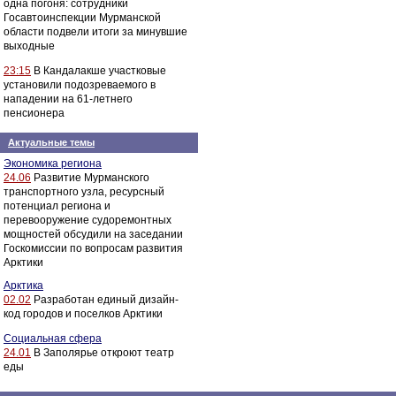
одна погоня: сотрудники
Госавтоинспекции Мурманской
области подвели итоги за минувшие
выходные
23:15
В Кандалакше участковые
установили подозреваемого в
нападении на 61-летнего
пенсионера
Актуальные темы
Экономика региона
24.06
Развитие Мурманского
транспортного узла, ресурсный
потенциал региона и
перевооружение судоремонтных
мощностей обсудили на заседании
Госкомиссии по вопросам развития
Арктики
Арктика
02.02
Разработан единый дизайн-
код городов и поселков Арктики
Социальная сфера
24.01
В Заполярье откроют театр
еды