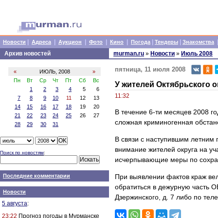
|
|
|
|
|
|
|
Новости
Адреса
Аукцион
Фото
Кино
Погода
Тендеры
Знакомства
Архив новостей
murman.ru
»
Новости
»
Июль 2008
пятница, 11 июля 2008
«
ИЮЛЬ, 2008
»
Пн
Вт
Ср
Чт
Пт
Сб
Вс
У жителей Октябрьского 
1
2
3
4
5
6
11:32
7
8
9
10
11
12
13
14
15
16
17
18
19
20
В течение 6-ти месяцев 2008 го
21
22
23
24
25
26
27
сложная криминогенная обстан
28
29
30
31
В связи с наступившим летним 
внимание жителей округа на уч
Поиск по новостям
:
исчерпывающие меры по сохран
Последние комментарии
При выявлении фактов краж вел
обратиться в дежурную часть ОВ
Новости
Дзержинского, д. 7 либо по тел
5 августа
:
23:22
Прогноз погоды в Мурманске