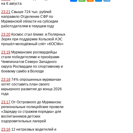
на 6 августа
23:21
Свыше 724 тыс. рублей
направило Отделение СФР по
Мурманской области на субсидии
работодателям в текущем году
23:20
Космос стал ближе: в Полярных
Зорях при поддержке Кольской АЭС
прошёл молодёжный слёт «КОСМо»
23:19
Мурманские росгвардейцы
стали победителями и призёрами
Чемпионатов Северо-Западного
округа Росгвардии по спортивному и
боевому самбо в Вологде
23:18
74% опрошенных мурманчан
хотят составить план своего
карьерного развития до конца 2026
года
23:17
От Островного до Мурманска:
региональные полицейские провели
«Зарядку со стражем порядка» для
воспитанников детских
оздоровительных лагерей
23:16
12 нетрезвых водителей и