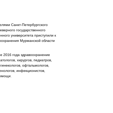
телями Санкт-Петербургского
Северного государственного
енного университета приступили к
воохранения Мурманской области
е 2016 года здравоохранение
атологов, хирургов, педиатров,
гинекологов, офтальмологов,
генологов, инфекционистов,
помощи.