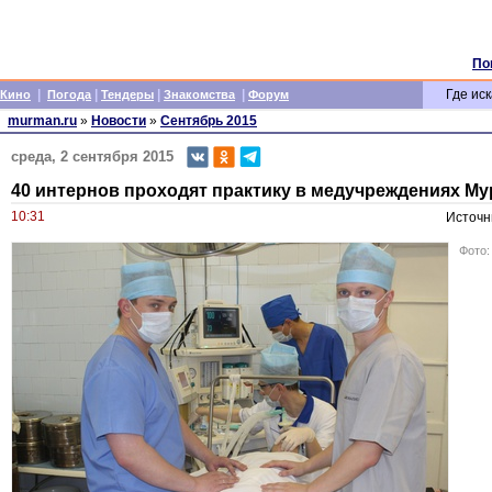
По
|
|
|
|
Где иск
Кино
Погода
Тендеры
Знакомства
Форум
murman.ru
»
Новости
»
Сентябрь 2015
среда, 2 сентября 2015
40 интернов проходят практику в медучреждениях М
10:31
Источн
Фото