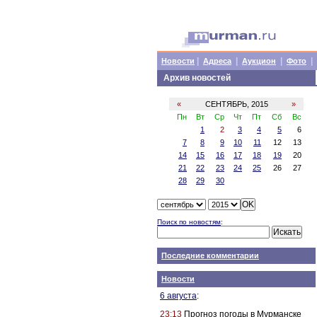
|
|
|
|
Новости
Адреса
Аукцион
Фото
Архив новостей
«
СЕНТЯБРЬ, 2015
»
Пн
Вт
Ср
Чт
Пт
Сб
Вс
1
2
3
4
5
6
7
8
9
10
11
12
13
14
15
16
17
18
19
20
21
22
23
24
25
26
27
28
29
30
Поиск по новостям
:
Последние комментарии
Новости
6 августа
:
23:13
Прогноз погоды в Мурманске