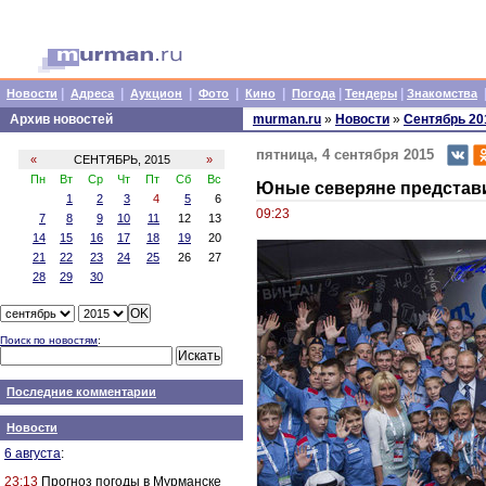
|
|
|
|
|
|
|
Новости
Адреса
Аукцион
Фото
Кино
Погода
Тендеры
Знакомства
Архив новостей
murman.ru
»
Новости
»
Сентябрь 20
пятница, 4 сентября 2015
«
СЕНТЯБРЬ, 2015
»
Пн
Вт
Ср
Чт
Пт
Сб
Вс
Юные северяне представ
1
2
3
4
5
6
09:23
7
8
9
10
11
12
13
14
15
16
17
18
19
20
21
22
23
24
25
26
27
28
29
30
Поиск по новостям
:
Последние комментарии
Новости
6 августа
:
23:13
Прогноз погоды в Мурманске