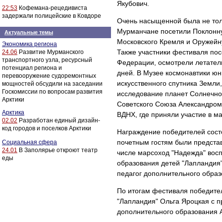
Якубович.
22:53
Кофемана-рецедивиста
задержали полицейские в Ковдоре
Очень насыщенной была не толь
Мурманчане посетили Поклонн
Актуальные темы
Московского Кремля и Оружейну
Экономика региона
Также участники фестиваля по
24.06
Развитие Мурманского
транспортного узла, ресурсный
Федерации, осмотрели летател
потенциал региона и
дней. В Музее космонавтики юн
перевооружение судоремонтных
искусственного спутника Земли
мощностей обсудили на заседании
Госкомиссии по вопросам развития
исследование планет Солнечно
Арктики
Советского Союза Александром 
Арктика
ВДНХ, где приняли участие в ма
02.02
Разработан единый дизайн-
код городов и поселков Арктики
Награждение победителей сост
почетным гостям были предста
Социальная сфера
24.01
В Заполярье откроют театр
числе марсоход "Надежда" вос
еды
образования детей "Лапландия"
педагог дополнительного образ
По итогам фестиваля победите
"Лапландия" Ольга Яроцкая с п
дополнительного образования 