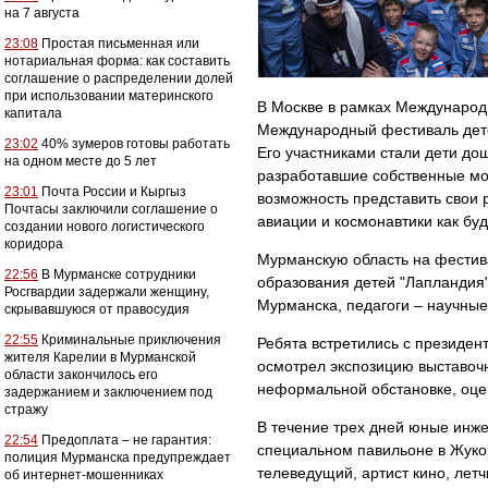
на 7 августа
23:08
Простая письменная или
нотариальная форма: как составить
соглашение о распределении долей
при использовании материнского
В Москве в рамках Международ
капитала
Международный фестиваль детск
23:02
40% зумеров готовы работать
Его участниками стали дети дош
на одном месте до 5 лет
разработавшие собственные мо
23:01
Почта России и Кыргыз
возможность представить свои 
Почтасы заключили соглашение о
авиации и космонавтики как бу
создании нового логистического
коридора
Мурманскую область на фестив
22:56
В Мурманске сотрудники
образования детей "Лапландия
Росгвардии задержали женщину,
Мурманска, педагоги – научные
скрывавшуюся от правосудия
22:55
Криминальные приключения
Ребята встретились с президе
жителя Карелии в Мурманской
осмотрел экспозицию выставочн
области закончилось его
неформальной обстановке, оце
задержанием и заключением под
стражу
В течение трех дней юные инж
22:54
Предоплата – не гарантия:
специальном павильоне в Жуко
полиция Мурманска предупреждает
телеведущий, артист кино, лет
об интернет-мошенниках