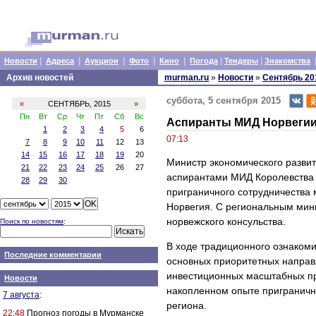
|
|
|
|
|
|
|
Новости
Адреса
Аукцион
Фото
Кино
Погода
Тендеры
Знакомства
Архив новостей
murman.ru
»
Новости
»
Сентябрь 20
суббота, 5 сентября 2015
«
СЕНТЯБРЬ, 2015
»
Пн
Вт
Ср
Чт
Пт
Сб
Вс
Аспиранты МИД Норвегии
1
2
3
4
5
6
07:13
7
8
9
10
11
12
13
14
15
16
17
18
19
20
Министр экономического развит
21
22
23
24
25
26
27
аспирантами МИД Королевства Н
28
29
30
приграничного сотрудничества
Норвегия. С региональным мин
норвежского консульства.
Поиск по новостям
:
В ходе традиционного ознакоми
Последние комментарии
основных приоритетных направ
инвестиционных масштабных пр
Новости
накопленном опыте приграничн
7 августа
:
региона.
22:48
Прогноз погоды в Мурманске