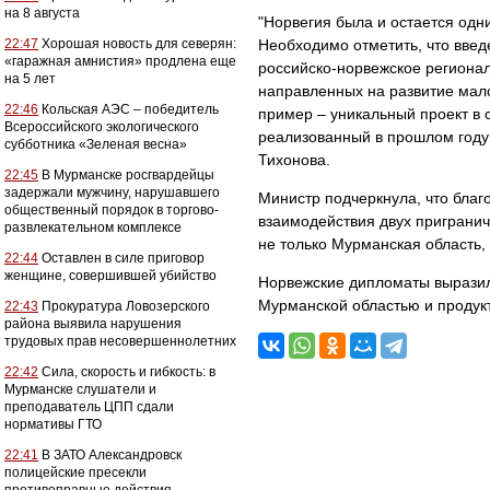
на 8 августа
"Норвегия была и остается одн
22:47
Хорошая новость для северян:
Необходимо отметить, что введ
«гаражная амнистия» продлена еще
российско-норвежское регионал
на 5 лет
направленных на развитие мало
22:46
Кольская АЭС – победитель
пример – уникальный проект в
Всероссийского экологического
реализованный в прошлом году 
субботника «Зеленая весна»
Тихонова.
22:45
В Мурманске росгвардейцы
задержали мужчину, нарушавшего
Министр подчеркнула, что бла
общественный порядок в торгово-
взаимодействия двух приграни
развлекательном комплексе
не только Мурманская область,
22:44
Оставлен в силе приговор
женщине, совершившей убийство
Норвежские дипломаты выразил
Мурманской областью и продук
22:43
Прокуратура Ловозерского
района выявила нарушения
трудовых прав несовершеннолетних
22:42
Сила, скорость и гибкость: в
Мурманске слушатели и
преподаватель ЦПП сдали
нормативы ГТО
22:41
В ЗАТО Александровск
полицейские пресекли