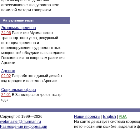
противоправные действия
агрессивного сына, угрожавшего
пожилой матери топориком
Актуальные темы
Экономика региона
24.06
Развитие Мурманского
транспортного узла, ресурсный
потенциал региона и
перевооружение судоремонтных
мощностей обсудили на заседании
Госкомиссии по вопросам развития
Арктики
Арктика
02.02
Разработан единый дизайн-
код городов и поселков Арктики
Социальная сфера
24.01
В Заполярье откроют театр
еды
Copyright © 1999—2026
Наши проекты
|
English
|
PDA
webmaster@murman.ru
На сайте действует система коррек
Размещение информации
неточности или ошибке, выделите ф