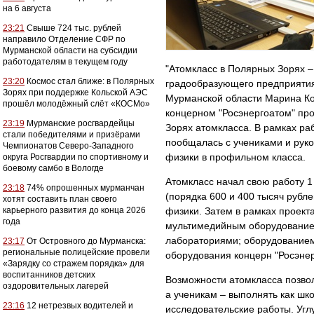
на 6 августа
23:21
Свыше 724 тыс. рублей
направило Отделение СФР по
Мурманской области на субсидии
работодателям в текущем году
"Атомкласс в Полярных Зорях –
23:20
Космос стал ближе: в Полярных
градообразующего предприятия,
Зорях при поддержке Кольской АЭС
Мурманской области Марина Ко
прошёл молодёжный слёт «КОСМо»
концерном "Росэнергоатом" про
23:19
Мурманские росгвардейцы
Зорях атомкласса. В рамках ра
стали победителями и призёрами
пообщалась с учениками и руко
Чемпионатов Северо-Западного
физики в профильном класса.
округа Росгвардии по спортивному и
боевому самбо в Вологде
Атомкласс начал свою работу 1
23:18
74% опрошенных мурманчан
(порядка 600 и 400 тысяч рубл
хотят составить план своего
карьерного развития до конца 2026
физики. Затем в рамках проек
года
мультимедийным оборудование
лабораториями; оборудованием
23:17
От Островного до Мурманска:
региональные полицейские провели
оборудования концерн "Росэнер
«Зарядку со стражем порядка» для
воспитанников детских
Возможности атомкласса позво
оздоровительных лагерей
а ученикам – выполнять как шк
23:16
12 нетрезвых водителей и
исследовательские работы. Уг