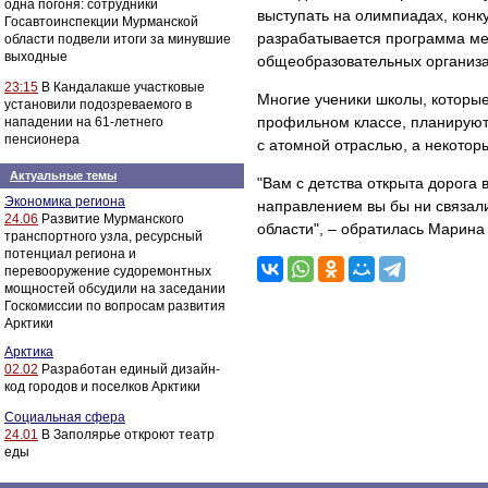
одна погоня: сотрудники
выступать на олимпиадах, конк
Госавтоинспекции Мурманской
разрабатывается программа ме
области подвели итоги за минувшие
выходные
общеобразовательных организа
23:15
В Кандалакше участковые
Многие ученики школы, которые
установили подозреваемого в
профильном классе, планируют 
нападении на 61-летнего
пенсионера
с атомной отраслью, а некотор
Актуальные темы
"Вам с детства открыта дорога
Экономика региона
направлением вы бы ни связали
24.06
Развитие Мурманского
области", – обратилась Марина 
транспортного узла, ресурсный
потенциал региона и
перевооружение судоремонтных
мощностей обсудили на заседании
Госкомиссии по вопросам развития
Арктики
Арктика
02.02
Разработан единый дизайн-
код городов и поселков Арктики
Социальная сфера
24.01
В Заполярье откроют театр
еды