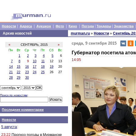
|
|
|
|
|
|
|
Новости
Адреса
Аукцион
Фото
Кино
Погода
Тендеры
Знакомства
Архив новостей
murman.ru
»
Новости
»
Сентябрь 20
среда, 9 сентября 2015
«
СЕНТЯБРЬ, 2015
»
Пн
Вт
Ср
Чт
Пт
Сб
Вс
Губернатор посетила ато
1
2
3
4
5
6
14:05
7
8
9
10
11
12
13
14
15
16
17
18
19
20
21
22
23
24
25
26
27
28
29
30
Поиск по новостям
:
Последние комментарии
Новости
5 августа
:
23:22
Прогноз погоды в Мурманске