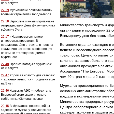
на 9 августа
22:19
Мурманчане почтили память
военных строителей города-героя
22:18
Взрослые и юные мурманчане
Министерство транспорта и до
отпраздновали День физкультурника
в Долине Уюта
организации и проведении 22 
Всемирному дню без автомобил
22:17
«Нам предстоит много
интересных проектов»: В
Во многих странах ежегодно в 
преддверии Дня строителя прошла
традиционная пресс-конференция
пешего и велосипедного спосо
на крыше строящегося дома в
транспорта. Целью их являетс
Мурманске
количества автомобильного тра
22:48
Прогноз погоды в Мурманске
автомобиля проходит в рамках 
на 8 августа
Ассоциация "The European Mobil
22:47
Хорошая новость для северян:
чем 40 стран мира и 2 тысяч го
«гаражная амнистия» продлена еще
на 5 лет
Мурманск присоединился ко Все
22:46
Кольская АЭС – победитель
основных автомагистралях обл
Всероссийского экологического
воздуха и исследование интенс
субботника «Зеленая весна»
Министерства природных ресур
22:45
В Мурманске росгвардейцы
Центра лабораторного анализа 
задержали мужчину, нарушавшего
кафедры экологии и защиты ок