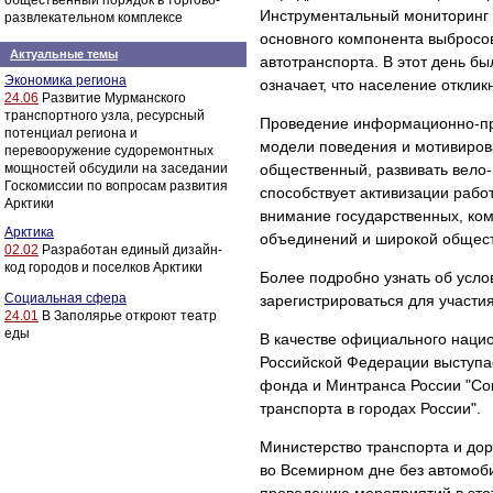
общественный порядок в торгово-
Инструментальный мониторинг 
развлекательном комплексе
основного компонента выбросов
Актуальные темы
автотранспорта. В этот день б
Экономика региона
означает, что население откли
24.06
Развитие Мурманского
транспортного узла, ресурсный
Проведение информационно-про
потенциал региона и
модели поведения и мотивирова
перевооружение судоремонтных
мощностей обсудили на заседании
общественный, развивать вело-
Госкомиссии по вопросам развития
способствует активизации рабо
Арктики
внимание государственных, ко
Арктика
объединений и широкой общест
02.02
Разработан единый дизайн-
код городов и поселков Арктики
Более подробно узнать об усло
Социальная сфера
зарегистрироваться для участи
24.01
В Заполярье откроют театр
еды
В качестве официального наци
Российской Федерации выступае
фонда и Минтранса России "Со
транспорта в городах России".
Министерство транспорта и дор
во Всемирном дне без автомоб