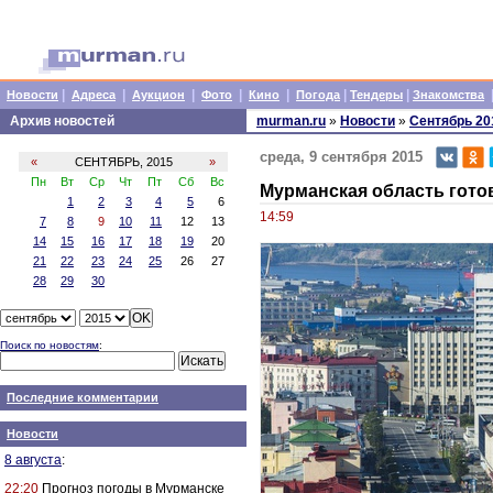
|
|
|
|
|
|
|
Новости
Адреса
Аукцион
Фото
Кино
Погода
Тендеры
Знакомства
Архив новостей
murman.ru
»
Новости
»
Сентябрь 20
среда, 9 сентября 2015
«
СЕНТЯБРЬ, 2015
»
Пн
Вт
Ср
Чт
Пт
Сб
Вс
Мурманская область гото
1
2
3
4
5
6
14:59
7
8
9
10
11
12
13
14
15
16
17
18
19
20
21
22
23
24
25
26
27
28
29
30
Поиск по новостям
:
Последние комментарии
Новости
8 августа
:
22:20
Прогноз погоды в Мурманске