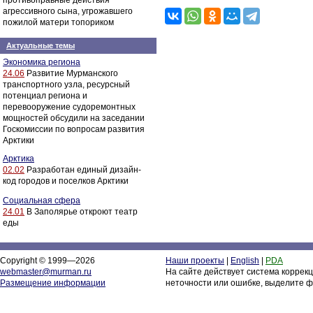
противоправные действия
агрессивного сына, угрожавшего
пожилой матери топориком
Актуальные темы
Экономика региона
24.06
Развитие Мурманского
транспортного узла, ресурсный
потенциал региона и
перевооружение судоремонтных
мощностей обсудили на заседании
Госкомиссии по вопросам развития
Арктики
Арктика
02.02
Разработан единый дизайн-
код городов и поселков Арктики
Социальная сфера
24.01
В Заполярье откроют театр
еды
Copyright © 1999—2026
Наши проекты
|
English
|
PDA
webmaster@murman.ru
На сайте действует система коррек
Размещение информации
неточности или ошибке, выделите ф