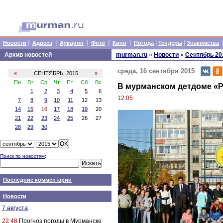
|
|
|
|
|
|
|
Новости
Адреса
Аукцион
Фото
Кино
Погода
Тендеры
Знакомства
Архив новостей
murman.ru
»
Новости
»
Сентябрь 20
среда, 16 сентября 2015
«
СЕНТЯБРЬ, 2015
»
Пн
Вт
Ср
Чт
Пт
Сб
Вс
В мурманском детдоме «
1
2
3
4
5
6
12:05
7
8
9
10
11
12
13
14
15
16
17
18
19
20
21
22
23
24
25
26
27
28
29
30
Поиск по новостям
:
Последние комментарии
Новости
7 августа
:
22:48
Прогноз погоды в Мурманске