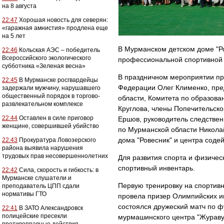
на 8 августа
22:47
Хорошая новость для северян:
«гаражная амнистия» продлена еще
на 5 лет
В Мурманском детском доме "Р
22:46
Кольская АЭС – победитель
Всероссийского экологического
профессиональной спортивной
субботника «Зеленая весна»
В праздничном мероприятии пр
22:45
В Мурманске росгвардейцы
Федерации Олег Клименко, пре
задержали мужчину, нарушавшего
общественный порядок в торгово-
области, Комитета по образов
развлекательном комплексе
Круглова, члены Попечительско
22:44
Оставлен в силе приговор
Ершов, руководитель следстве
женщине, совершившей убийство
по Мурманской области Николай
дома "Ровесник" и центра соде
22:43
Прокуратура Ловозерского
района выявила нарушения
трудовых прав несовершеннолетних
Для развития спорта и физичес
спортивный инвентарь.
22:42
Сила, скорость и гибкость: в
Мурманске слушатели и
Первую тренировку на спортивн
преподаватель ЦПП сдали
нормативы ГТО
провела призер Олимпийских и
состоялся дружеский матч по ф
22:41
В ЗАТО Александровск
полицейские пресекли
мурмашинского центра "Жураву