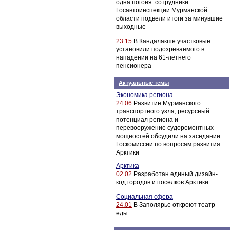
одна погоня: сотрудники
Госавтоинспекции Мурманской
области подвели итоги за минувшие
выходные
23:15
В Кандалакше участковые
установили подозреваемого в
нападении на 61-летнего
пенсионера
Актуальные темы
Экономика региона
24.06
Развитие Мурманского
транспортного узла, ресурсный
потенциал региона и
перевооружение судоремонтных
мощностей обсудили на заседании
Госкомиссии по вопросам развития
Арктики
Арктика
02.02
Разработан единый дизайн-
код городов и поселков Арктики
Социальная сфера
24.01
В Заполярье откроют театр
еды