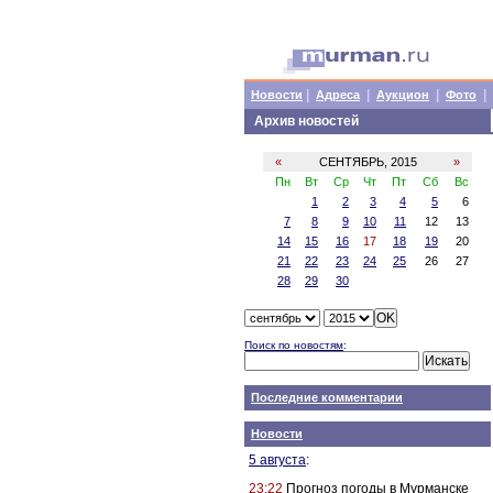
|
|
|
|
Новости
Адреса
Аукцион
Фото
Архив новостей
«
СЕНТЯБРЬ, 2015
»
Пн
Вт
Ср
Чт
Пт
Сб
Вс
1
2
3
4
5
6
7
8
9
10
11
12
13
14
15
16
17
18
19
20
21
22
23
24
25
26
27
28
29
30
Поиск по новостям
:
Последние комментарии
Новости
5 августа
:
23:22
Прогноз погоды в Мурманске