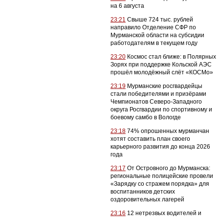
на 6 августа
23:21
Свыше 724 тыс. рублей
направило Отделение СФР по
Мурманской области на субсидии
работодателям в текущем году
23:20
Космос стал ближе: в Полярных
Зорях при поддержке Кольской АЭС
прошёл молодёжный слёт «КОСМо»
23:19
Мурманские росгвардейцы
стали победителями и призёрами
Чемпионатов Северо-Западного
округа Росгвардии по спортивному и
боевому самбо в Вологде
23:18
74% опрошенных мурманчан
хотят составить план своего
карьерного развития до конца 2026
года
23:17
От Островного до Мурманска:
региональные полицейские провели
«Зарядку со стражем порядка» для
воспитанников детских
оздоровительных лагерей
23:16
12 нетрезвых водителей и