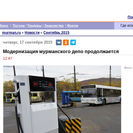
По
|
|
|
|
Где иск
Кино
Погода
Тендеры
Знакомства
Форум
murman.ru
»
Новости
»
Сентябрь 2015
четверг, 17 сентября 2015
Модернизация мурманского депо продолжается
12:47
Фото