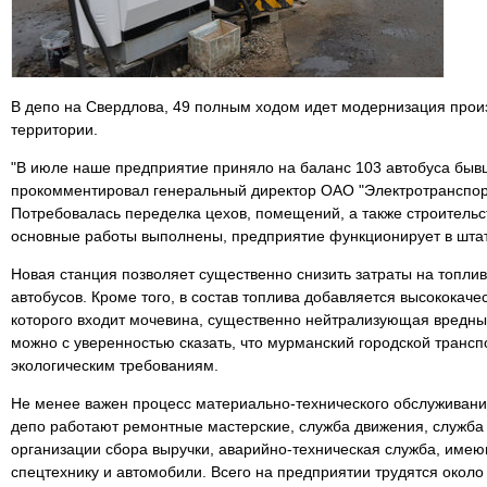
В депо на Свердлова, 49 полным ходом идет модернизация прои
территории.
"В июле наше предприятие приняло на баланс 103 автобуса быв
прокомментировал генеральный директор ОАО "Электротранспорт
Потребовалась переделка цехов, помещений, а также строитель
основные работы выполнены, предприятие функционирует в шта
Новая станция позволяет существенно снизить затраты на топлив
автобусов. Кроме того, в состав топлива добавляется высококаче
которого входит мочевина, существенно нейтрализующая вредны
можно с уверенностью сказать, что мурманский городской транс
экологическим требованиям.
Не менее важен процесс материально-технического обслуживания
депо работают ремонтные мастерские, служба движения, служба 
организации сбора выручки, аварийно-техническая служба, име
спецтехнику и автомобили. Всего на предприятии трудятся около