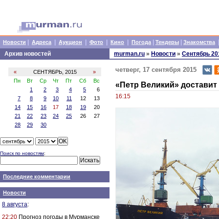
|
|
|
|
|
|
|
Новости
Адреса
Аукцион
Фото
Кино
Погода
Тендеры
Знакомства
Архив новостей
murman.ru
»
Новости
»
Сентябрь 20
четверг, 17 сентября 2015
«
СЕНТЯБРЬ, 2015
»
Пн
Вт
Ср
Чт
Пт
Сб
Вс
«Петр Великий» доставит
1
2
3
4
5
6
16:15
7
8
9
10
11
12
13
14
15
16
17
18
19
20
21
22
23
24
25
26
27
28
29
30
Поиск по новостям
:
Последние комментарии
Новости
8 августа
:
22:20
Прогноз погоды в Мурманске