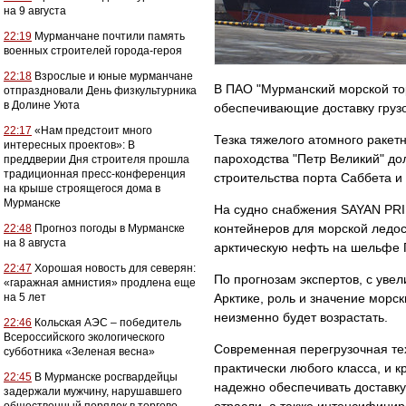
на 9 августа
22:19
Мурманчане почтили память
военных строителей города-героя
22:18
Взрослые и юные мурманчане
В ПАО "Мурманский морской торг
отпраздновали День физкультурника
в Долине Уюта
обеспечивающие доставку грузо
22:17
«Нам предстоит много
Тезка тяжелого атомного ракет
интересных проектов»: В
пароходства "Петр Великий" до
преддверии Дня строителя прошла
традиционная пресс-конференция
строительства порта Саббета и
на крыше строящегося дома в
Мурманске
На судно снабжения SAYAN PRI
контейнеров для морской лед
22:48
Прогноз погоды в Мурманске
на 8 августа
арктическую нефть на шельфе 
22:47
Хорошая новость для северян:
По прогнозам экспертов, с уве
«гаражная амнистия» продлена еще
на 5 лет
Арктике, роль и значение морс
неизменно будет возрастать.
22:46
Кольская АЭС – победитель
Всероссийского экологического
Современная перегрузочная те
субботника «Зеленая весна»
практически любого класса, и 
22:45
В Мурманске росгвардейцы
надежно обеспечивать доставку
задержали мужчину, нарушавшего