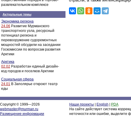
отрасли, а также интенсифицир
общественный порядок в торгово-
развлекательном комплексе
Актуальные темы
Экономика региона
24.06
Развитие Мурманского
транспортного узла, ресурсный
потенциал региона и
перевооружение судоремонтных
мощностей обсудили на заседании
Госкомиссии по вопросам развития
Арктики
Арктика
02.02
Разработан единый дизайн-
код городов и поселков Арктики
Социальная сфера
24.01
В Заполярье откроют театр
еды
Copyright © 1999—2026
Наши проекты
|
English
|
PDA
webmaster@murman.ru
На сайте действует система коррек
Размещение информации
неточности или ошибке, выделите ф