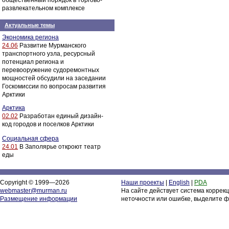
общественный порядок в торгово-
развлекательном комплексе
Актуальные темы
Экономика региона
24.06
Развитие Мурманского
транспортного узла, ресурсный
потенциал региона и
перевооружение судоремонтных
мощностей обсудили на заседании
Госкомиссии по вопросам развития
Арктики
Арктика
02.02
Разработан единый дизайн-
код городов и поселков Арктики
Социальная сфера
24.01
В Заполярье откроют театр
еды
Copyright © 1999—2026
Наши проекты
|
English
|
PDA
webmaster@murman.ru
На сайте действует система коррек
Размещение информации
неточности или ошибке, выделите ф