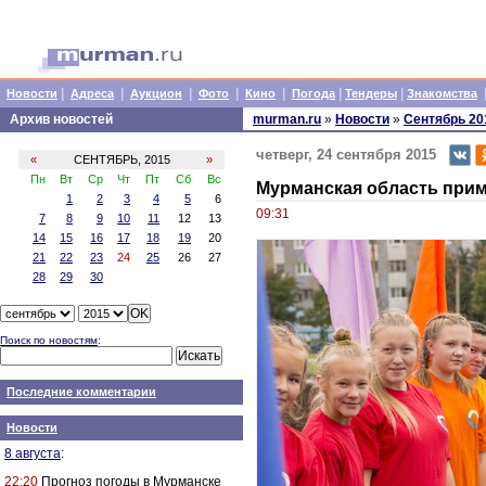
|
|
|
|
|
|
|
Новости
Адреса
Аукцион
Фото
Кино
Погода
Тендеры
Знакомства
Архив новостей
murman.ru
»
Новости
»
Сентябрь 20
четверг, 24 сентября 2015
«
СЕНТЯБРЬ, 2015
»
Пн
Вт
Ср
Чт
Пт
Сб
Вс
Мурманская область прим
1
2
3
4
5
6
09:31
7
8
9
10
11
12
13
14
15
16
17
18
19
20
21
22
23
24
25
26
27
28
29
30
Поиск по новостям
:
Последние комментарии
Новости
8 августа
:
22:20
Прогноз погоды в Мурманске