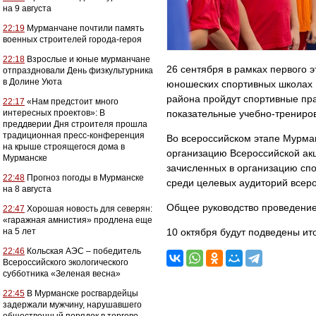
на 9 августа
22:19
Мурманчане почтили память
военных строителей города-героя
22:18
Взрослые и юные мурманчане
26 сентября в рамках первого э
отпраздновали День физкультурника
в Долине Уюта
юношеских спортивных школах М
района пройдут спортивные пра
22:17
«Нам предстоит много
интересных проектов»: В
показательные учебно-трениро
преддверии Дня строителя прошла
традиционная пресс-конференция
Во всероссийском этапе Мурман
на крыше строящегося дома в
организацию Всероссийской акц
Мурманске
зачисленных в организацию спо
22:48
Прогноз погоды в Мурманске
среди целевых аудиторий всеро
на 8 августа
Общее руководство проведение
22:47
Хорошая новость для северян:
«гаражная амнистия» продлена еще
на 5 лет
10 октября будут подведены и
22:46
Кольская АЭС – победитель
Всероссийского экологического
субботника «Зеленая весна»
22:45
В Мурманске росгвардейцы
задержали мужчину, нарушавшего