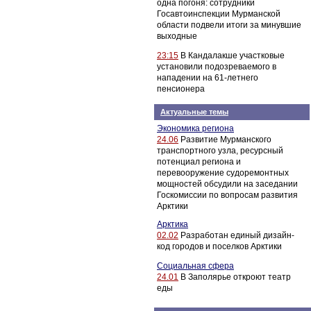
одна погоня: сотрудники
Госавтоинспекции Мурманской
области подвели итоги за минувшие
выходные
23:15
В Кандалакше участковые
установили подозреваемого в
нападении на 61-летнего
пенсионера
Актуальные темы
Экономика региона
24.06
Развитие Мурманского
транспортного узла, ресурсный
потенциал региона и
перевооружение судоремонтных
мощностей обсудили на заседании
Госкомиссии по вопросам развития
Арктики
Арктика
02.02
Разработан единый дизайн-
код городов и поселков Арктики
Социальная сфера
24.01
В Заполярье откроют театр
еды