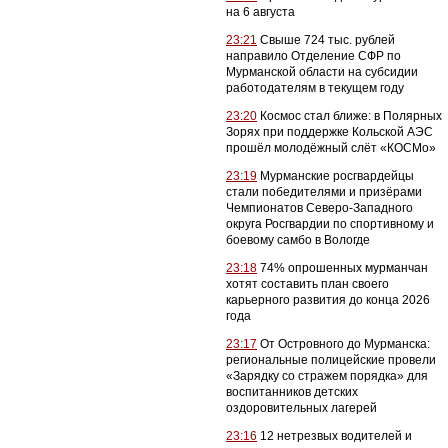
на 6 августа
23:21
Свыше 724 тыс. рублей
направило Отделение СФР по
Мурманской области на субсидии
работодателям в текущем году
23:20
Космос стал ближе: в Полярных
Зорях при поддержке Кольской АЭС
прошёл молодёжный слёт «КОСМо»
23:19
Мурманские росгвардейцы
стали победителями и призёрами
Чемпионатов Северо-Западного
округа Росгвардии по спортивному и
боевому самбо в Вологде
23:18
74% опрошенных мурманчан
хотят составить план своего
карьерного развития до конца 2026
года
23:17
От Островного до Мурманска:
региональные полицейские провели
«Зарядку со стражем порядка» для
воспитанников детских
оздоровительных лагерей
23:16
12 нетрезвых водителей и