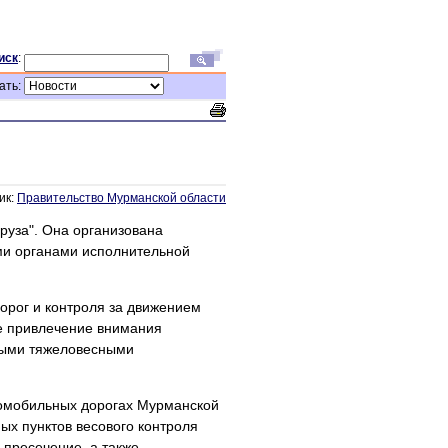
иск
:
ать:
ик:
Правительство Мурманской области
груза". Она организована
и органами исполнительной
орог и контроля за движением
же привлечение внимания
ными тяжеловесными
томобильных дорогах Мурманской
ых пунктов весового контроля
 пресечение, а также