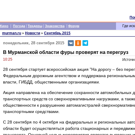
По
|
|
|
|
Где иск
Кино
Погода
Тендеры
Знакомства
Форум
murman.ru
»
Новости
»
Сентябрь 2015
понедельник, 28 сентября 2015
В Мурманской области фуры проверят на перегруз
10:25
Источн
28 сентября стартует всероссийская акция "На дорогу – без пере
Федеральным дорожным агентством и поддержана региональным
власти, ГИБДД, общественными организациями.
Акция направлена на обеспечение сохранности автомобильных д
транспортных средств со сверхнормативными нагрузками, а так
общественности к разрушению автомагистралей сверхнорматив
транспортными средствами.
С 28 сентября по 4 октября на федеральных и региональных ав
области будет осуществляться работа стационарных и передвижн
транспорта. Основной целью мероприятия является выявление и