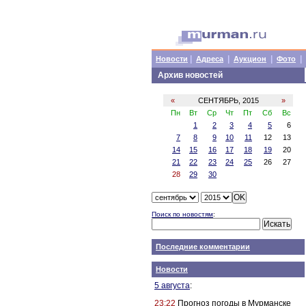
|
|
|
|
Новости
Адреса
Аукцион
Фото
Архив новостей
«
СЕНТЯБРЬ, 2015
»
Пн
Вт
Ср
Чт
Пт
Сб
Вс
1
2
3
4
5
6
7
8
9
10
11
12
13
14
15
16
17
18
19
20
21
22
23
24
25
26
27
28
29
30
Поиск по новостям
:
Последние комментарии
Новости
5 августа
:
23:22
Прогноз погоды в Мурманске