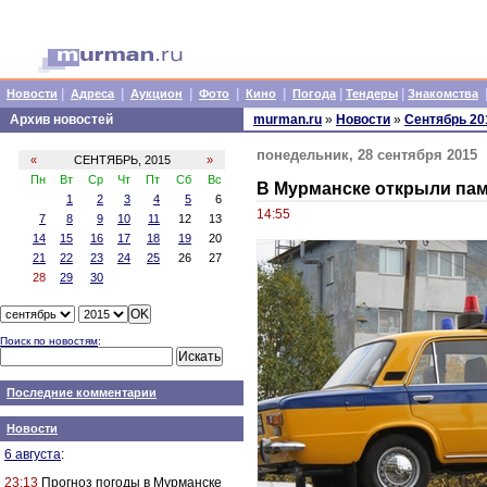
|
|
|
|
|
|
|
Новости
Адреса
Аукцион
Фото
Кино
Погода
Тендеры
Знакомства
Архив новостей
murman.ru
»
Новости
»
Сентябрь 20
понедельник, 28 сентября 2015
«
СЕНТЯБРЬ, 2015
»
Пн
Вт
Ср
Чт
Пт
Сб
Вс
В Мурманске открыли па
1
2
3
4
5
6
14:55
7
8
9
10
11
12
13
14
15
16
17
18
19
20
21
22
23
24
25
26
27
28
29
30
Поиск по новостям
:
Последние комментарии
Новости
6 августа
:
23:13
Прогноз погоды в Мурманске