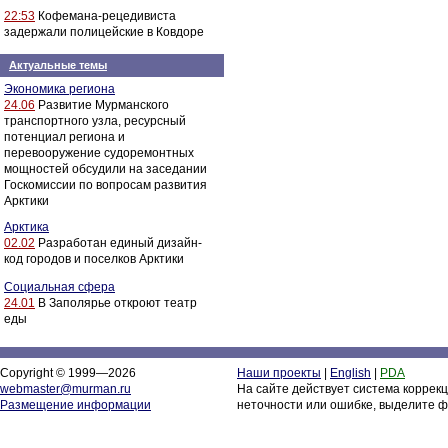
22:53
Кофемана-рецедивиста
задержали полицейские в Ковдоре
Актуальные темы
Экономика региона
24.06
Развитие Мурманского
транспортного узла, ресурсный
потенциал региона и
перевооружение судоремонтных
мощностей обсудили на заседании
Госкомиссии по вопросам развития
Арктики
Арктика
02.02
Разработан единый дизайн-
код городов и поселков Арктики
Социальная сфера
24.01
В Заполярье откроют театр
еды
Copyright © 1999—2026
Наши проекты
|
English
|
PDA
webmaster@murman.ru
На сайте действует система коррек
Размещение информации
неточности или ошибке, выделите ф