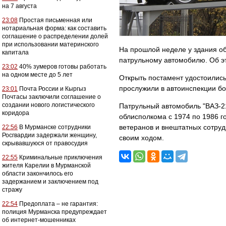
на 7 августа
23:08
Простая письменная или
нотариальная форма: как составить
соглашение о распределении долей
при использовании материнского
На прошлой неделе у здания о
капитала
патрульному автомобилю. Об э
23:02
40% зумеров готовы работать
на одном месте до 5 лет
Открыть постамент удостоилис
прослужили в автоинспекции бо
23:01
Почта России и Кыргыз
Почтасы заключили соглашение о
создании нового логистического
Патрульный автомобиль "ВАЗ-2
коридора
облисполкома с 1974 по 1986 г
ветеранов и внештатных сотруд
22:56
В Мурманске сотрудники
Росгвардии задержали женщину,
своим ходом.
скрывавшуюся от правосудия
22:55
Криминальные приключения
жителя Карелии в Мурманской
области закончилось его
задержанием и заключением под
стражу
22:54
Предоплата – не гарантия:
полиция Мурманска предупреждает
об интернет-мошенниках