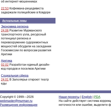
об интернет-мошенниках
22:53
Кофемана-рецедивиста
задержали полицейские в Ковдоре
Актуальные темы
Экономика региона
24.06
Развитие Мурманского
транспортного узла, ресурсный
потенциал региона и
перевооружение судоремонтных
мощностей обсудили на заседании
Госкомиссии по вопросам развития
Арктики
Арктика
02.02
Разработан единый дизайн-
код городов и поселков Арктики
Социальная сфера
24.01
В Заполярье откроют театр
еды
Copyright © 1999—2026
Наши проекты
|
English
|
PDA
webmaster@murman.ru
На сайте действует система коррек
Размещение информации
неточности или ошибке, выделите ф