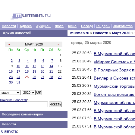
|
|
|
|
|
|
|
Новости
Адреса
Аукцион
Фото
Кино
Погода
Тендеры
Знакомства
Архив новостей
murman.ru
»
Новости
»
Март 2020
» 
среда, 25 марта 2020
«
МАРТ, 2020
»
Пн
Вт
Ср
Чт
Пт
Сб
Вс
25.03 20:53
В Мурманской облас
1
2
3
4
5
6
7
8
25.03 20:49
«Мираж Синема» в 
9
10
11
12
13
14
15
25.03 20:45
В Полярных Зорях п
16
17
18
19
20
21
22
23
24
25
26
27
28
29
25.03 20:41
Веллер и Сысоев вс
30
31
25.03 20:37
Мурманский торговы
25.03 20:35
Волонтеры помогаю
Поиск по новостям
:
25.03 20:33
Мурманская область 
25.03 07:55
В Мурманской облас
Последние комментарии
25.03 07:53
В Мурманской облас
Новости
25.03 07:51
В Мурманской облас
6 августа
: