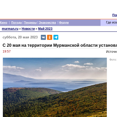
По
|
|
|
|
Где иск
Кино
Погода
Тендеры
Знакомства
Форум
murman.ru
»
Новости
»
Май 2023
суббота, 20 мая 2023
С 20 мая на территории Мурманской области устано
19:57
Источн
Фото