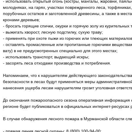
- использовать открытый огонь (костры, мангалы, жаровни, паял
молодняках, на гарях, участках поврежденного леса, торфяниках,
порубочных остатков и заготовленной древесины, а также в места
кронами деревьев;
- бросать горящие спички, окурки и горячую золу из курительных 
- выжигать хворост, лесную подстилку, сухую траву;
- применять при охоте пыжи из горючих или тлеющих материалов
- оставлять промасленные или пропитанные горючими веществам
вату) в не предусмотренных специально для этого местах;
- использовать транспорт, выдающий искры;
- засорять леса отходами производства и потребления.
Напоминаем, что к нарушителям действующего законодательства
безопасности в лесах будут применяться меры административной 
нанесения ущерба лесам нарушителям грозит уголовная ответст
До окончания пожароопасного сезона оперативная информация 
регионе будет публиковаться в официальных интернет-ресурсах
В случае обнаружения лесного пожара в Мурманской области сл
- прямая линия лесной охраны: 8 (800) 100-94-00;