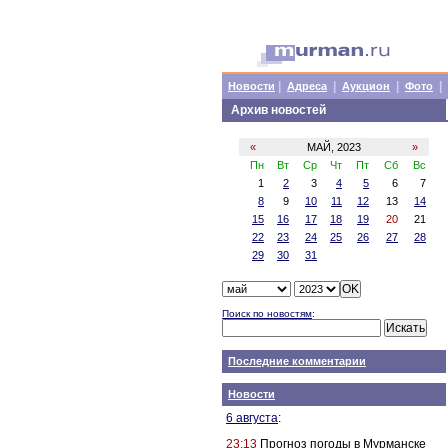
|
|
|
|
Новости
Адреса
Аукцион
Фото
Архив новостей
«
МАЙ, 2023
»
Пн
Вт
Ср
Чт
Пт
Сб
Вс
1
2
3
4
5
6
7
8
9
10
11
12
13
14
15
16
17
18
19
20
21
22
23
24
25
26
27
28
29
30
31
Поиск по новостям
:
Последние комментарии
Новости
6 августа
:
23:13
Прогноз погоды в Мурманске