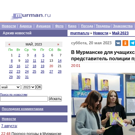
|
|
|
|
|
|
|
Новости
Адреса
Аукцион
Фото
Кино
Погода
Тендеры
Знакомства
Архив новостей
murman.ru
»
Новости
»
Май 2023
суббота, 20 мая 2023
«
МАЙ, 2023
»
Пн
Вт
Ср
Чт
Пт
Сб
Вс
В Мурманске для учащихс
1
2
3
4
5
6
7
представитель полиции 
8
9
10
11
12
13
14
20:01
15
16
17
18
19
20
21
22
23
24
25
26
27
28
29
30
31
Поиск по новостям
:
Последние комментарии
Новости
7 августа
:
22:48
Прогноз погоды в Мурманске