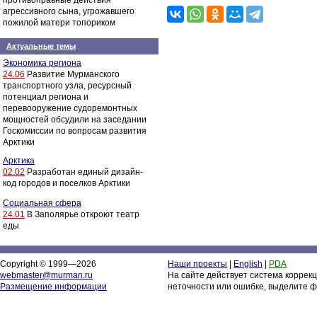
противоправные действия
агрессивного сына, угрожавшего
пожилой матери топориком
Актуальные темы
Экономика региона
24.06
Развитие Мурманского
транспортного узла, ресурсный
потенциал региона и
перевооружение судоремонтных
мощностей обсудили на заседании
Госкомиссии по вопросам развития
Арктики
Арктика
02.02
Разработан единый дизайн-
код городов и поселков Арктики
Социальная сфера
24.01
В Заполярье откроют театр
еды
Copyright © 1999—2026
Наши проекты
|
English
|
PDA
webmaster@murman.ru
На сайте действует система коррек
Размещение информации
неточности или ошибке, выделите ф