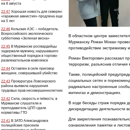
на 8 августа
22:47
Хорошая новость для северян:
«гаражная амнистия» продлена еще
на 5 лет
22:46
Кольская АЭС – победитель
Всероссийского экологического
В областном центре заместите
субботника «Зеленая весна»
Мурманску Роман Мокан провел
22:45
В Мурманске росгвардейцы
противодействие экстремизму и
задержали мужчину, нарушавшего
общественный порядок в торгово-
Роман Викторович рассказал пр
развлекательном комплексе
терроризм, разъяснив отличия
22:44
Оставлен в силе приговор
женщине, совершившей убийство
Также, полицейский предупреди
социальных сетях и порекомен
22:43
Прокуратура Ловозерского
района выявила нарушения
радикально настроенные сообще
трудовых прав несовершеннолетних
митингах и демонстрациях.
22:42
Сила, скорость и гибкость: в
В ходе беседы страж порядка д
Мурманске слушатели и
преподаватель ЦПП сдали
дискредитацию деятельности в
нормативы ГТО
Для закрепления познавательн
22:41
В ЗАТО Александровск
ознакомления памятки и листов
полицейские пресекли