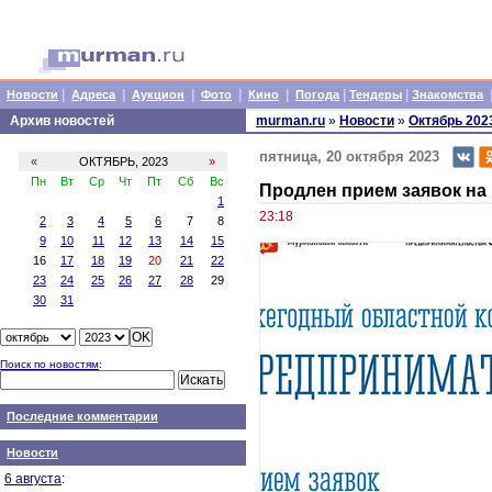
|
|
|
|
|
|
|
Новости
Адреса
Аукцион
Фото
Кино
Погода
Тендеры
Знакомства
Архив новостей
murman.ru
»
Новости
»
Октябрь 202
пятница, 20 октября 2023
«
ОКТЯБРЬ, 2023
»
Пн
Вт
Ср
Чт
Пт
Сб
Вс
Продлен прием заявок на
1
23:18
2
3
4
5
6
7
8
9
10
11
12
13
14
15
16
17
18
19
20
21
22
23
24
25
26
27
28
29
30
31
Поиск по новостям
:
Последние комментарии
Новости
6 августа
: