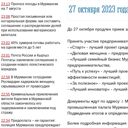
23:13
Прогноз погоды в Мурманске
на 7 августа
23:08
Простая письменная или
нотариальная форма: как составить
соглашение о распределении долей
До 27 октября продлен прием з
при использовании материнского
капитала
Принять участие предпринимат
23:02
40% зумеров готовы работать
- «Старт» - лучший проект ср
на одном месте до 5 лет
- «Деловая женщина – предпри
23:01
Почта России и Кыргыз
- «Лучший семейный бизнес Му
Почтасы заключили соглашение о
создании нового логистического
предпринимательства;
коридора
- «Путь к успеху» - лучший пр
эффективности инвестиций;
22:56
В Мурманске сотрудники
Росгвардии задержали женщину,
- «За полезное» - лучший прое
скрывавшуюся от правосудия
- «Лучший инноватор» - лучший
22:55
Криминальные приключения
жителя Карелии в Мурманской
Доккументы ждут по адресу: г. М
области закончилось его
промышленная палата Мурманско
задержанием и заключением под
стражу
Подведение итогов и определе
22:54
Предоплата – не гарантия:
Более подробная информация об
полиция Мурманска предупреждает