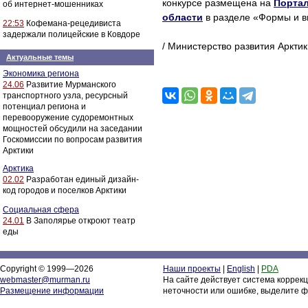
конкурсе размещена на
Портал
об интернет-мошенниках
области
в разделе «Формы и 
22:53
Кофемана-рецедивиста
задержали полицейские в Ковдоре
/ Министерство развития Аркти
Актуальные темы
Экономика региона
24.06
Развитие Мурманского
транспортного узла, ресурсный
потенциал региона и
перевооружение судоремонтных
мощностей обсудили на заседании
Госкомиссии по вопросам развития
Арктики
Арктика
02.02
Разработан единый дизайн-
код городов и поселков Арктики
Социальная сфера
24.01
В Заполярье откроют театр
еды
Copyright © 1999—2026
Наши проекты
|
English
|
PDA
webmaster@murman.ru
На сайте действует система коррек
Размещение информации
неточности или ошибке, выделите ф