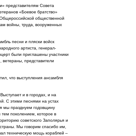
и» представителям Совета
етеранов «Боевое братство»
и Общероссийской общественной
ам войны, труда, вооруженных
мбль песни и пляски войск
ародного артиста, генерал-
онцерт были приглашены участники
, ветераны, представители
тил, что выступления ансамбля
ыступает и в городах, и на
. С этими песнями на устах
дня мы празднуем годовщину
 тем поколением, которое в
рриторию советского Заполярья и
 страны. Мы говорим спасибо им,
ивал техническую мощь кораблей –