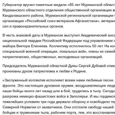
Губернатор вручил памятные медали «85 лет Мурманской област
Мурманского областного отделения общественной организации в
Кандалакшского района, Мурманской региональной организаци
организации «Российский союз ветеранов Афганистана», ветеран
сил и правоохранительных органов.
В честь знаковой даты в Мурманске выступил Академический анса
национальной гвардии Российской Федерации под управлением н
майора Виктора Елисеева. Коллективу исполнилось 50 лет. На к
специальной военной операции, локальных войн, члены их семей
патриотических, общественных, молодежных организаций.
Председатель Мурманской областной Думы Сергей Дубовой отме
пронизаны духом патриотизма и любви к Родине.
«Заслуженный коллектив исполняет всеми нами любимые песни. В
фронте. Это настоящее духовное оружие, воодушевляющее людей
наши бойцы много лет назад шли в бой, трудились в тылу. Сего
разгрома немецко-фашистских войск в Заполярье. И мы гордимся
тяжелейших условиях три года держало оборону и освободило те
Северной Норвегии от захватчиков. Они отстояли свободу нашей
бойцам и труженикам тыла, рабочим порта, тем, кто восстанавл