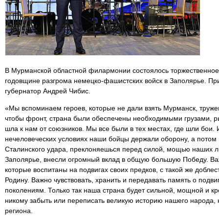
В Мурманской областной филармонии состоялось торжественное
годовщине разгрома немецко-фашистских войск в Заполярье. Пр
губернатор Андрей Чибис.
«Мы вспоминаем героев, которые не дали взять Мурманск, тружен
чтобы фронт, страна были обеспечены необходимыми грузами, р
шла к нам от союзников. Мы все были в тех местах, где шли бои. 
нечеловеческих условиях наши бойцы держали оборону, а потом и
Сталинского удара, преклоняешься перед силой, мощью наших л
Заполярье, внесли огромный вклад в общую большую Победу. Важ
которые воспитаны на подвигах своих предков, с такой же доблес
Родину. Важно чувствовать, хранить и передавать память о под
поколениям. Только так наша страна будет сильной, мощной и кр
никому забыть или переписать великую историю нашего народа, 
региона.