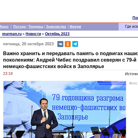
По
|
|
|
|
Где иск
Кино
Погода
Тендеры
Знакомства
Форум
murman.ru
»
Новости
»
Октябрь 2023
пятница, 20 октября 2023
Важно хранить и передавать память о подвигах наш
поколениям: Андрей Чибис поздравил северян с 79-
немецко-фашистских войск в Заполярье
23:19
Источн
Фото