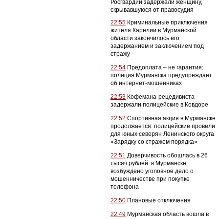
Росгвардии задержали женщину,
скрывавшуюся от правосудия
22:55
Криминальные приключения
жителя Карелии в Мурманской
области закончилось его
задержанием и заключением под
стражу
22:54
Предоплата – не гарантия:
полиция Мурманска предупреждает
об интернет-мошенниках
22:53
Кофемана-рецедивиста
задержали полицейские в Ковдоре
22:52
Спортивная акция в Мурманске
продолжается: полицейские провели
для юных северян Ленинского округа
«Зарядку со стражем порядка»
22:51
Доверчивость обошлась в 26
тысяч рублей: в Мурманске
возбуждено уголовное дело о
мошенничестве при покупке
телефона
22:50
Плановые отключения
22:49
Мурманская область вошла в