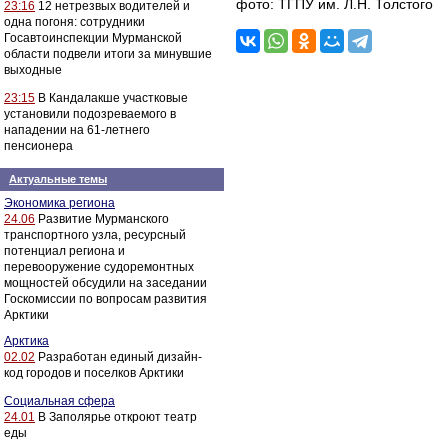
фото: ТГПУ им. Л.Н. Толстого
23:16
12 нетрезвых водителей и
одна погоня: сотрудники
Госавтоинспекции Мурманской
области подвели итоги за минувшие
выходные
23:15
В Кандалакше участковые
установили подозреваемого в
нападении на 61-летнего
пенсионера
Актуальные темы
Экономика региона
24.06
Развитие Мурманского
транспортного узла, ресурсный
потенциал региона и
перевооружение судоремонтных
мощностей обсудили на заседании
Госкомиссии по вопросам развития
Арктики
Арктика
02.02
Разработан единый дизайн-
код городов и поселков Арктики
Социальная сфера
24.01
В Заполярье откроют театр
еды