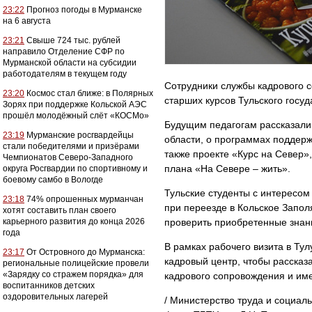
23:22
Прогноз погоды в Мурманске
на 6 августа
23:21
Свыше 724 тыс. рублей
направило Отделение СФР по
Мурманской области на субсидии
работодателям в текущем году
Сотрудники службы кадрового с
23:20
Космос стал ближе: в Полярных
старших курсов Тульского госуд
Зорях при поддержке Кольской АЭС
прошёл молодёжный слёт «КОСМо»
Будущим педагогам рассказал
23:19
Мурманские росгвардейцы
области, о программах поддерж
стали победителями и призёрами
также проекте «Курс на Север»,
Чемпионатов Северо-Западного
плана «На Севере – жить».
округа Росгвардии по спортивному и
боевому самбо в Вологде
Тульские студенты с интересом
23:18
74% опрошенных мурманчан
при переезде в Кольское Запол
хотят составить план своего
карьерного развития до конца 2026
проверить приобретенные знани
года
В рамках рабочего визита в Ту
23:17
От Островного до Мурманска:
кадровый центр, чтобы рассказ
региональные полицейские провели
«Зарядку со стражем порядка» для
кадрового сопровождения и им
воспитанников детских
оздоровительных лагерей
/ Министерство труда и социал