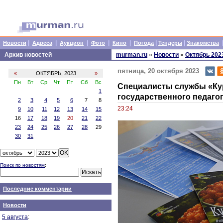
|
|
|
|
|
|
|
Новости
Адреса
Аукцион
Фото
Кино
Погода
Тендеры
Знакомства
Архив новостей
murman.ru
»
Новости
»
Октябрь 202
пятница, 20 октября 2023
«
ОКТЯБРЬ, 2023
»
Пн
Вт
Ср
Чт
Пт
Сб
Вс
Специалисты службы «Кур
1
государственного педаго
2
3
4
5
6
7
8
23:24
9
10
11
12
13
14
15
16
17
18
19
20
21
22
23
24
25
26
27
28
29
30
31
Поиск по новостям
:
Последние комментарии
Новости
5 августа
: