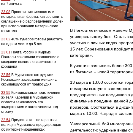
на 7 августа
23:08
Простая письменная или
нотариальная форма: как составить
соглашение о распределении долей
при использовании материнского
В Легкоатлетическом манеже Му
капитала
универсальному бою. Столь зн
23:02
40% зумеров готовы работать
участию в личных видах програ
на одном месте до 5 лет
15 лет. Соревнования пройдут 
23:01
Почта России и Кыргыз
категория».
Почтасы заключили соглашение о
создании нового логистического
К участию заявились более 300
коридора
из Луганска – новой территори
22:56
В Мурманске сотрудники
Росгвардии задержали женщину,
13 марта в 13:00 состоится то
скрывавшуюся от правосудия
номером выступят заполярные г
22:55
Криминальные приключения
предварительных поединков в д
жителя Карелии в Мурманской
финальные поединки данной ди
области закончилось его
задержанием и заключением под
призёров. Состязаться в дисци
стражу
марта с 10:00. Наградят сильн
22:54
Предоплата – не гарантия:
Универсальный бой многогранны
полиция Мурманска предупреждает
об интернет-мошенниках
деятельности: ударные виды сп