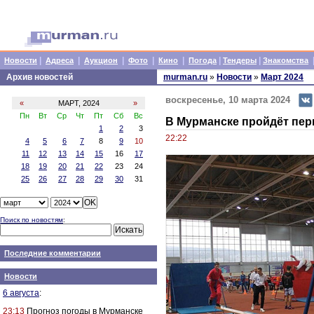
|
|
|
|
|
|
|
Новости
Адреса
Аукцион
Фото
Кино
Погода
Тендеры
Знакомства
Архив новостей
murman.ru
»
Новости
»
Март 2024
воскресенье, 10 марта 2024
«
МАРТ, 2024
»
Пн
Вт
Ср
Чт
Пт
Сб
Вс
В Мурманске пройдёт пер
1
2
3
22:22
4
5
6
7
8
9
10
11
12
13
14
15
16
17
18
19
20
21
22
23
24
25
26
27
28
29
30
31
Поиск по новостям
:
Последние комментарии
Новости
6 августа
:
23:13
Прогноз погоды в Мурманске