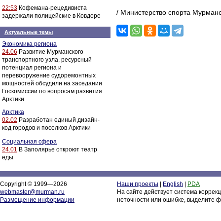
22:53
Кофемана-рецедивиста
/ Министерство спорта Мурманс
задержали полицейские в Ковдоре
Актуальные темы
Экономика региона
24.06
Развитие Мурманского
транспортного узла, ресурсный
потенциал региона и
перевооружение судоремонтных
мощностей обсудили на заседании
Госкомиссии по вопросам развития
Арктики
Арктика
02.02
Разработан единый дизайн-
код городов и поселков Арктики
Социальная сфера
24.01
В Заполярье откроют театр
еды
Copyright © 1999—2026
Наши проекты
|
English
|
PDA
webmaster@murman.ru
На сайте действует система коррек
Размещение информации
неточности или ошибке, выделите ф