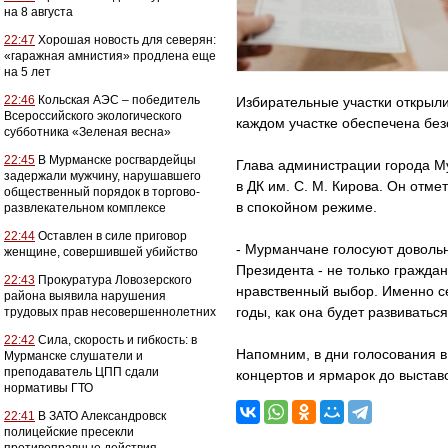
на 8 августа
22:47
Хорошая новость для северян:
«гаражная амнистия» продлена еще
на 5 лет
22:46
Кольская АЭС – победитель
Избирательные участки открылис
Всероссийского экологического
каждом участке обеспечена без
субботника «Зеленая весна»
22:45
В Мурманске росгвардейцы
Глава администрации города М
задержали мужчину, нарушавшего
в ДК им. С. М. Кирова. Он отме
общественный порядок в торгово-
в спокойном режиме.
развлекательном комплексе
22:44
Оставлен в силе приговор
- Мурманчане голосуют довольн
женщине, совершившей убийство
Президента - не только гражда
22:43
Прокуратура Ловозерского
нравственный выбор. Именно с
района выявила нарушения
годы, как она будет развиватьс
трудовых прав несовершеннолетних
22:42
Сила, скорость и гибкость: в
Напомним, в дни голосования 
Мурманске слушатели и
преподаватель ЦПП сдали
концертов и ярмарок до выставо
нормативы ГТО
22:41
В ЗАТО Александровск
полицейские пресекли