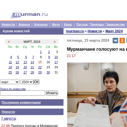
|
|
|
|
|
|
|
Новости
Адреса
Аукцион
Фото
Кино
Погода
Тендеры
Знакомства
Архив новостей
murman.ru
»
Новости
»
Март 2024
пятница, 15 марта 2024
«
МАРТ, 2024
»
Пн
Вт
Ср
Чт
Пт
Сб
Вс
Мурманчане голосуют на 
1
2
3
21:17
4
5
6
7
8
9
10
11
12
13
14
15
16
17
18
19
20
21
22
23
24
25
26
27
28
29
30
31
Поиск по новостям
:
Последние комментарии
Новости
7 августа
:
22:48
Прогноз погоды в Мурманске