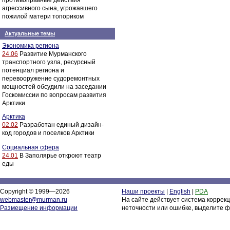
противоправные действия
агрессивного сына, угрожавшего
пожилой матери топориком
Актуальные темы
Экономика региона
24.06
Развитие Мурманского
транспортного узла, ресурсный
потенциал региона и
перевооружение судоремонтных
мощностей обсудили на заседании
Госкомиссии по вопросам развития
Арктики
Арктика
02.02
Разработан единый дизайн-
код городов и поселков Арктики
Социальная сфера
24.01
В Заполярье откроют театр
еды
Copyright © 1999—2026
Наши проекты
|
English
|
PDA
webmaster@murman.ru
На сайте действует система коррек
Размещение информации
неточности или ошибке, выделите ф