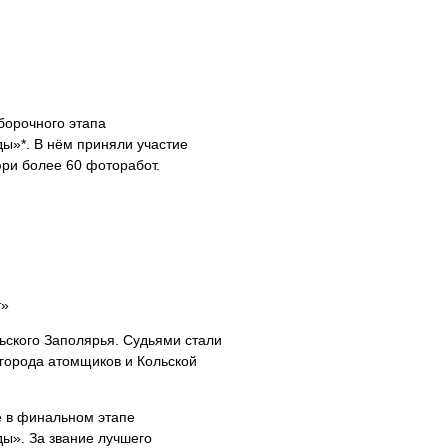
тборочного этапа
ы»*. В нём приняли участие
юри более 60 фоторабот.
т»
ьского Заполярья. Судьями стали
города атомщиков и Кольской
е в финальном этапе
ы». За звание лучшего