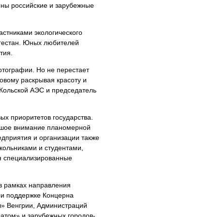
ены российские и зарубежные
астниками экологического
агестан. Юных любителей
тия.
отографии. Но не перестает
новому раскрывая красоту и
 Кольской АЭС и председатель
ых приоритетов государства.
ьшое внимание планомерной
дприятия и организации также
кольниками и студентами,
ся специализированные
 в рамках направления
ри поддержке Концерна
» Венгрии, Администраций
атом» и зарубежных городов-