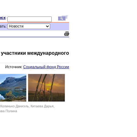
иск
:
ать:
 участники международного
Источник:
Социальный фонд России
 Колинько Даниэль, Китаева Дарья,
ова Полина