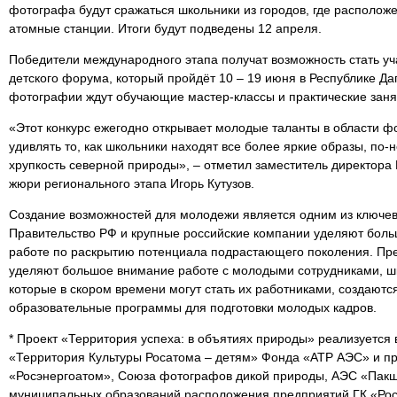
фотографа будут сражаться школьники из городов, где располож
атомные станции. Итоги будут подведены 12 апреля.
Победители международного этапа получат возможность стать уч
детского форума, который пройдёт 10 – 19 июня в Республике Д
фотографии ждут обучающие мастер-классы и практические заня
«Этот конкурс ежегодно открывает молодые таланты в области ф
удивлять то, как школьники находят все более яркие образы, по-
хрупкость северной природы», – отметил заместитель директора
жюри регионального этапа Игорь Кутузов.
Создание возможностей для молодежи является одним из ключев
Правительство РФ и крупные российские компании уделяют бол
работе по раскрытию потенциала подрастающего поколения. Пре
уделяют большое внимание работе с молодыми сотрудниками, ш
которые в скором времени могут стать их работниками, создают
образовательные программы для подготовки молодых кадров.
* Проект «Территория успеха: в объятиях природы» реализуется
«Территория Культуры Росатома – детям» Фонда «АТР АЭС» и п
«Росэнергоатом», Союза фотографов дикой природы, АЭС «Пакш
муниципальных образований расположения предприятий ГК «Рос