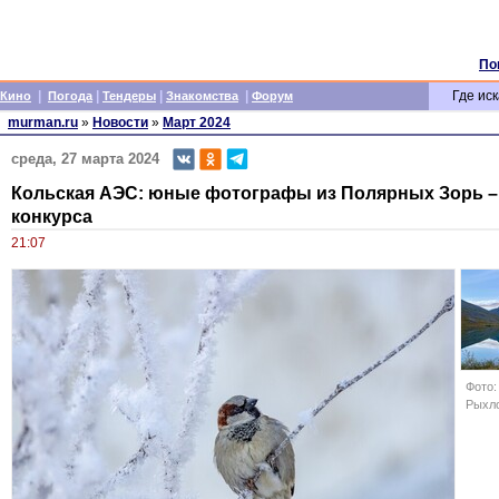
По
|
|
|
|
Где иск
Кино
Погода
Тендеры
Знакомства
Форум
murman.ru
»
Новости
»
Март 2024
среда, 27 марта 2024
Кольская АЭС: юные фотографы из Полярных Зорь –
конкурса
21:07
Фото:
Рыхл