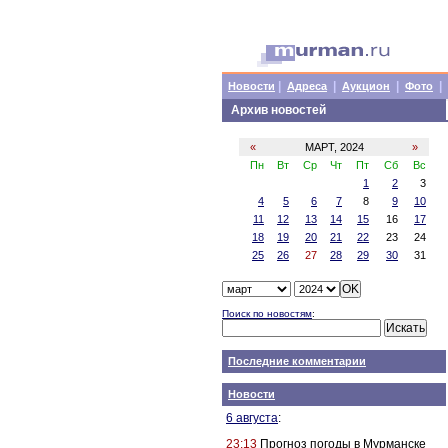
|
|
|
|
Новости
Адреса
Аукцион
Фото
Архив новостей
«
МАРТ, 2024
»
Пн
Вт
Ср
Чт
Пт
Сб
Вс
1
2
3
4
5
6
7
8
9
10
11
12
13
14
15
16
17
18
19
20
21
22
23
24
25
26
27
28
29
30
31
Поиск по новостям
:
Последние комментарии
Новости
6 августа
:
23:13
Прогноз погоды в Мурманске