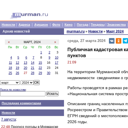
|
|
|
|
|
|
|
Новости
Адреса
Аукцион
Фото
Кино
Погода
Тендеры
Знакомства
Архив новостей
murman.ru
»
Новости
»
Март 2024
среда, 27 марта 2024
«
МАРТ, 2024
»
Пн
Вт
Ср
Чт
Пт
Сб
Вс
Публичная кадастровая к
1
2
3
пунктов
4
5
6
7
8
9
10
21:09
11
12
13
14
15
16
17
18
19
20
21
22
23
24
На территории Мурманской обл
25
26
27
28
29
30
31
недвижимости сведениями о гр
Работы проводятся в рамках р
Поиск по новостям
:
«Национальная система простр
Последние комментарии
Описание границ населенных п
Росреестром и Правительством
Новости
ЕГРН сведений о местоположени
7 августа
:
2026 годы.
22:48
Прогноз погоды в Мурманске