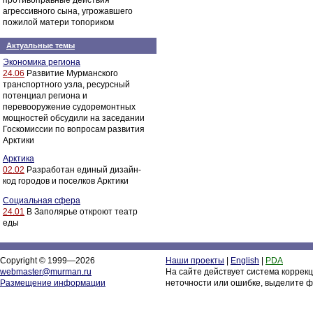
противоправные действия
агрессивного сына, угрожавшего
пожилой матери топориком
Актуальные темы
Экономика региона
24.06
Развитие Мурманского
транспортного узла, ресурсный
потенциал региона и
перевооружение судоремонтных
мощностей обсудили на заседании
Госкомиссии по вопросам развития
Арктики
Арктика
02.02
Разработан единый дизайн-
код городов и поселков Арктики
Социальная сфера
24.01
В Заполярье откроют театр
еды
Copyright © 1999—2026
Наши проекты
|
English
|
PDA
webmaster@murman.ru
На сайте действует система коррек
Размещение информации
неточности или ошибке, выделите ф