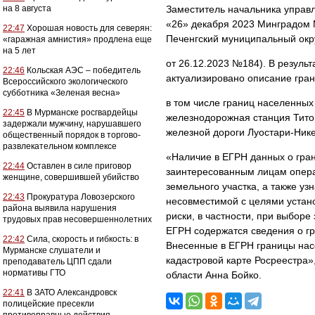
на 8 августа
Заместитель начальника управ
«26» декабря 2023 Минградом 
22:47
Хорошая новость для северян:
Печенгский муниципальный окр
«гаражная амнистия» продлена еще
на 5 лет
от 26.12.2023 №184). В результ
22:46
Кольская АЭС – победитель
актуализировано описание гран
Всероссийского экологического
субботника «Зеленая весна»
в том числе границ населенных
22:45
В Мурманске росгвардейцы
железнодорожная станция Титов
задержали мужчину, нарушавшего
железной дороги Луостари-Ник
общественный порядок в торгово-
развлекательном комплексе
«Наличие в ЕГРН данных о гран
22:44
Оставлен в силе приговор
заинтересованным лицам опер
женщине, совершившей убийство
земельного участка, а также уз
22:43
Прокуратура Ловозерского
несовместимой с целями устан
района выявила нарушения
риски, в частности, при выборе
трудовых прав несовершеннолетних
ЕГРН содержатся сведения о гр
22:42
Сила, скорость и гибкость: в
Внесенные в ЕГРН границы нас
Мурманске слушатели и
кадастровой карте Росреестра»
преподаватель ЦПП сдали
нормативы ГТО
области Анна Бойко.
22:41
В ЗАТО Александровск
полицейские пресекли