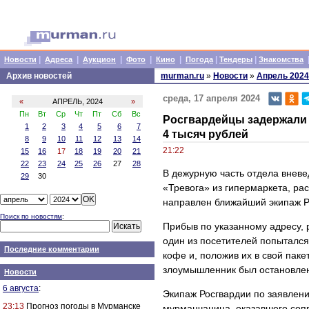
|
|
|
|
|
|
|
Новости
Адреса
Аукцион
Фото
Кино
Погода
Тендеры
Знакомства
Архив новостей
murman.ru
»
Новости
»
Апрель 2024
среда, 17 апреля 2024
«
АПРЕЛЬ, 2024
»
Пн
Вт
Ср
Чт
Пт
Сб
Вс
Росгвардейцы задержали
1
2
3
4
5
6
7
4 тысяч рублей
8
9
10
11
12
13
14
21:22
15
16
17
18
19
20
21
22
23
24
25
26
27
28
В дежурную часть отдела вневе
29
30
«Тревога» из гипермаркета, р
направлен ближайший экипаж Р
Поиск по новостям
:
Прибыв по указанному адресу, 
один из посетителей попытался
Последние комментарии
кофе и, положив их в свой пак
злоумышленник был остановлен
Новости
6 августа
:
Экипаж Росгвардии по заявлени
23:13
Прогноз погоды в Мурманске
мурманчанина, оказавшего сопр