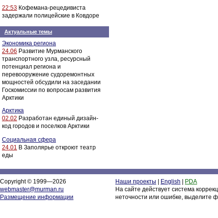
22:53
Кофемана-рецедивиста
задержали полицейские в Ковдоре
Актуальные темы
Экономика региона
24.06
Развитие Мурманского
транспортного узла, ресурсный
потенциал региона и
перевооружение судоремонтных
мощностей обсудили на заседании
Госкомиссии по вопросам развития
Арктики
Арктика
02.02
Разработан единый дизайн-
код городов и поселков Арктики
Социальная сфера
24.01
В Заполярье откроют театр
еды
Copyright © 1999—2026
Наши проекты
|
English
|
PDA
webmaster@murman.ru
На сайте действует система коррек
Размещение информации
неточности или ошибке, выделите ф