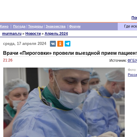
По
|
|
|
|
Где иск
Кино
Погода
Тендеры
Знакомства
Форум
murman.ru
»
Новости
»
Апрель 2024
среда, 17 апреля 2024
Врачи «Пироговки» провели выездной прием пациент
21:26
Источник:
ФГБУ
Фото
Росс