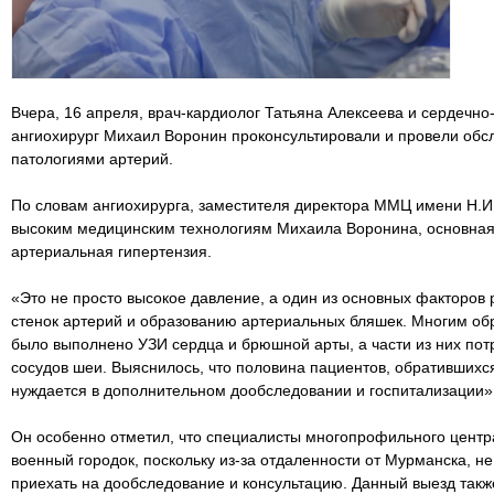
Вчера, 16 апреля, врач-кардиолог Татьяна Алексеева и сердечно
ангиохирург Михаил Воронин проконсультировали и провели обс
патологиями артерий.
По словам ангиохирурга, заместителя директора ММЦ имени Н.
высоким медицинским технологиям Михаила Воронина, основная
артериальная гипертензия.
«Это не просто высокое давление, а один из основных факторов
стенок артерий и образованию артериальных бляшек. Многим об
было выполнено УЗИ сердца и брюшной арты, а части из них по
сосудов шеи. Выяснилось, что половина пациентов, обратившихс
нуждается в дополнительном дообследовании и госпитализации»,
Он особенно отметил, что специалисты многопрофильного центра
военный городок, поскольку из-за отдаленности от Мурманска, н
приехать на дообследование и консультацию. Данный выезд так