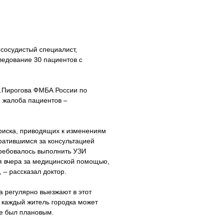
-сосудистый специалист,
ледование 30 пациентов с
И.Пирогова ФМБА России по
 жалоба пациентов –
 риска, приводящих к изменениям
ратившимся за консультацией
требовалось выполнить УЗИ
я вчера за медицинской помощью,
 – рассказал доктор.
 регулярно выезжают в этот
е каждый житель городка может
же был плановым.