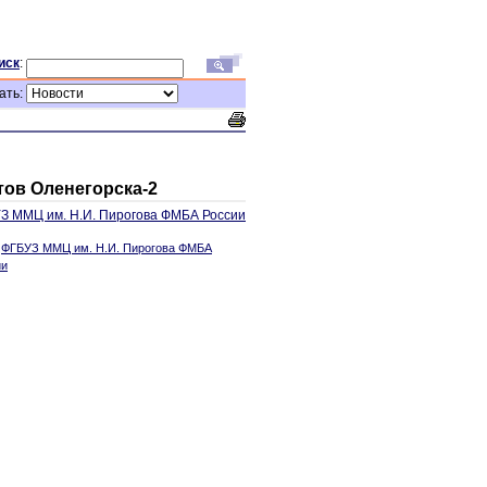
иск
:
ать:
ов Оленегорска-2
З ММЦ им. Н.И. Пирогова ФМБА России
:
ФГБУЗ ММЦ им. Н.И. Пирогова ФМБА
ии