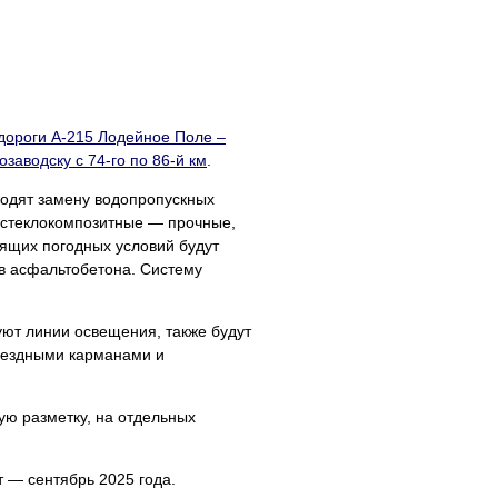
одороги А-215 Лодейное Поле –
заводску с 74-го по 86-й км
.
водят замену водопропускных
т стеклокомпозитные — прочные,
ящих погодных условий будут
в асфальтобетона. Систему
ют линии освещения, также будут
заездными карманами и
ую разметку, на отдельных
т — сентябрь 2025 года.