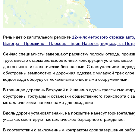
Речь идёт о капитальном ремонте
12-километрового отрезка авт
Вытегра – Прокшино – Плесецк – Брин-Наволок, подъезд к г. Петро
Сейчас специалисты завершают расчистку полосы отвода, произ
труб: вместо старых железобетонных конструкций устанавливаю
долговечные и экологически безопасные. С наступлением подход
обустроены земполотно и дорожная одежда с укладкой трёх слое
водоотвода оборудуют локальными очистными сооружениями.
В границах деревень Вехручей и Ишанино вдоль трассы смонтиру
обустроены тротуары и остановки общественного транспорта с 
металлическими павильонами для ожидания.
Вдоль дороги установят знаки, на покрытие нанесут горизонтальн
участках смонтируют металлическое барьерное ограждение.
В соответствии с заключенным контрактом срок завершения рабо