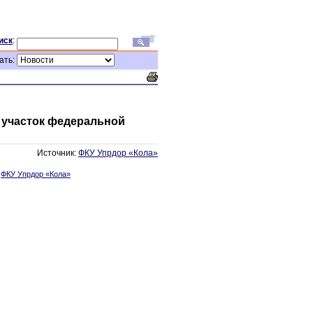
иск
:
ать:
 участок федеральной
Источник:
ФКУ Упрдор «Кола»
:
ФКУ Упрдор «Кола»