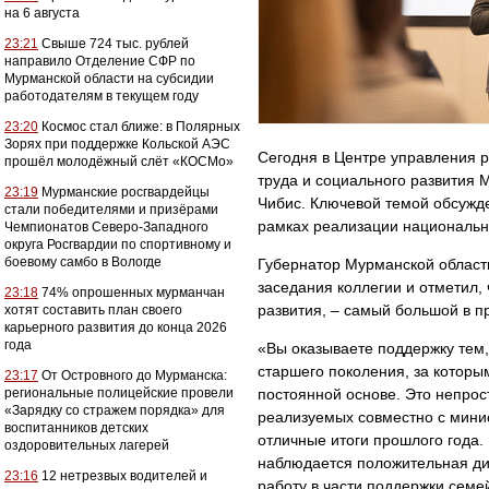
на 6 августа
23:21
Свыше 724 тыс. рублей
направило Отделение СФР по
Мурманской области на субсидии
работодателям в текущем году
23:20
Космос стал ближе: в Полярных
Зорях при поддержке Кольской АЭС
Сегодня в Центре управления 
прошёл молодёжный слёт «КОСМо»
труда и социального развития 
23:19
Мурманские росгвардейцы
Чибис. Ключевой темой обсужде
стали победителями и призёрами
рамках реализации национальны
Чемпионатов Северо-Западного
округа Росгвардии по спортивному и
боевому самбо в Вологде
Губернатор Мурманской област
заседания коллегии и отметил,
23:18
74% опрошенных мурманчан
развития, – самый большой в п
хотят составить план своего
карьерного развития до конца 2026
года
«Вы оказываете поддержку тем,
старшего поколения, за которы
23:17
От Островного до Мурманска:
региональные полицейские провели
постоянной основе. Это непрос
«Зарядку со стражем порядка» для
реализуемых совместно с мини
воспитанников детских
отличные итоги прошлого года.
оздоровительных лагерей
наблюдается положительная ди
23:16
12 нетрезвых водителей и
работу в части поддержки семе