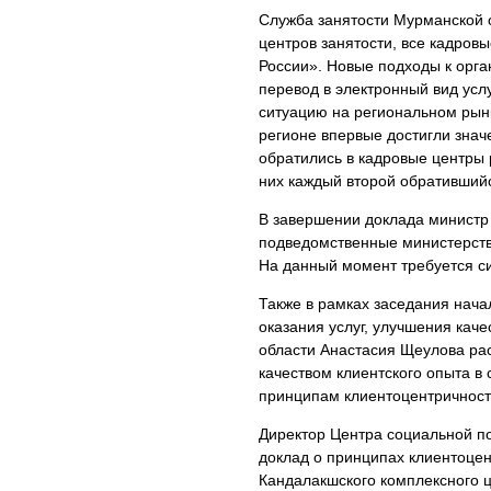
Служба занятости Мурманской 
центров занятости, все кадро
России». Новые подходы к орга
перевод в электронный вид услу
ситуацию на региональном рынк
регионе впервые достигли знач
обратились в кадровые центры р
них каждый второй обратившийс
В завершении доклада министр 
подведомственные министерств
На данный момент требуется си
Также в рамках заседания нача
оказания услуг, улучшения кач
области Анастасия Щеулова рас
качеством клиентского опыта в 
принципам клиентоцентричност
Директор Центра социальной п
доклад о принципах клиентоцен
Кандалакшского комплексного 