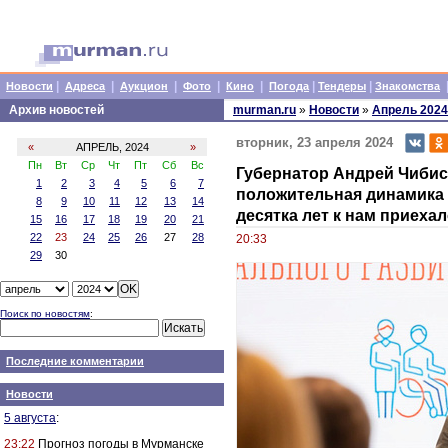
|
|
|
|
|
|
|
Новости
Адреса
Аукцион
Фото
Кино
Погода
Тендеры
Знакомства
Архив новостей
murman.ru
»
Новости
»
Апрель 2024
вторник, 23 апреля 2024
«
АПРЕЛЬ, 2024
»
Пн
Вт
Ср
Чт
Пт
Сб
Вс
Губернатор Андрей Чибис
1
2
3
4
5
6
7
положительная динамика 
8
9
10
11
12
13
14
десятка лет к нам приеха
15
16
17
18
19
20
21
22
23
24
25
26
27
28
20:33
29
30
Поиск по новостям
:
Последние комментарии
Новости
5 августа
:
23:22
Прогноз погоды в Мурманске