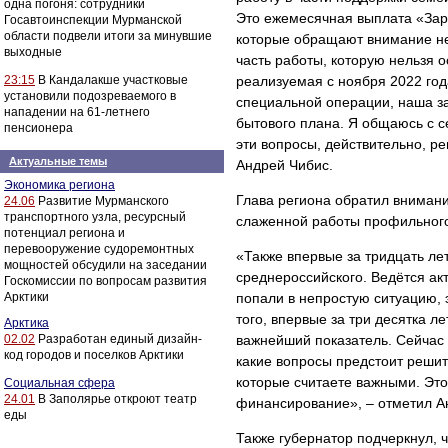
одна погоня: сотрудники
Это ежемесячная выплата «Зар
Госавтоинспекции Мурманской
области подвели итоги за минувшие
которые обращают внимание не 
выходные
часть работы, которую нельзя о
23:15
В Кандалакше участковые
реализуемая с ноября 2022 год
установили подозреваемого в
специальной операции, наша з
нападении на 61-летнего
бытового плана. Я общаюсь с с
пенсионера
эти вопросы, действительно, р
Актуальные темы
Андрей Чибис.
Экономика региона
Глава региона обратил внимание
24.06
Развитие Мурманского
транспортного узла, ресурсный
слаженной работы профильного
потенциал региона и
перевооружение судоремонтных
«Также впервые за тридцать ле
мощностей обсудили на заседании
среднероссийского. Ведётся ак
Госкомиссии по вопросам развития
Арктики
попали в непростую ситуацию, 
того, впервые за три десятка л
Арктика
02.02
Разработан единый дизайн-
важнейший показатель. Сейчас 
код городов и поселков Арктики
какие вопросы предстоит решит
которые считаете важными. Это
Социальная сфера
24.01
В Заполярье откроют театр
финансирование», – отметил А
еды
Также губернатор подчеркнул, 