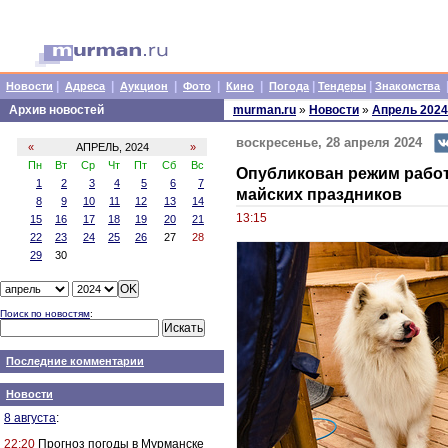
|
|
|
|
|
|
|
Новости
Адреса
Аукцион
Фото
Кино
Погода
Тендеры
Знакомства
Архив новостей
murman.ru
»
Новости
»
Апрель 2024
воскресенье, 28 апреля 2024
«
АПРЕЛЬ, 2024
»
Пн
Вт
Ср
Чт
Пт
Сб
Вс
Опубликован режим работ
1
2
3
4
5
6
7
майских праздников
8
9
10
11
12
13
14
13:15
15
16
17
18
19
20
21
22
23
24
25
26
27
28
29
30
Поиск по новостям
:
Последние комментарии
Новости
8 августа
:
22:20
Прогноз погоды в Мурманске