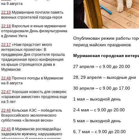
на 9 августа
22:19
Мурманчане почтили память
военных строителей города-героя
22:18
Взрослые и юные мурманчане
отпраздновали День физкультурника
в Долине Уюта
Опубликован режим работы гор
период майских праздников.
22:17
«Нам предстоит много
интересных проектов»: В
преддверии Дня строителя прошла
Мурманская городская ветери
традиционная пресс-конференция
на крыше строящегося дома в
27 апреля – с 9.00 до 20.00
Мурманске
28, 29 апреля – выходные дни
22:48
Прогноз погоды в Мурманске
на 8 августа
30 апреля – с 9.00 до 17.00
22:47
Хорошая новость для северян:
«гаражная амнистия» продлена еще
1 мая – выходной день
на 5 лет
2-4 мая – с 9.00 до 20.00
22:46
Кольская АЭС – победитель
Всероссийского экологического
субботника «Зеленая весна»
5 мая – выходной день
22:45
В Мурманске росгвардейцы
6, 7 мая – с 9.00 до 20.00
задержали мужчину, нарушавшего