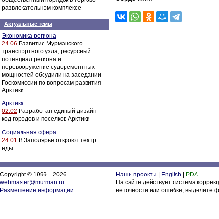
общественный порядок в торгово-
развлекательном комплексе
Актуальные темы
Экономика региона
24.06
Развитие Мурманского
транспортного узла, ресурсный
потенциал региона и
перевооружение судоремонтных
мощностей обсудили на заседании
Госкомиссии по вопросам развития
Арктики
Арктика
02.02
Разработан единый дизайн-
код городов и поселков Арктики
Социальная сфера
24.01
В Заполярье откроют театр
еды
Copyright © 1999—2026
Наши проекты
|
English
|
PDA
webmaster@murman.ru
На сайте действует система коррек
Размещение информации
неточности или ошибке, выделите ф