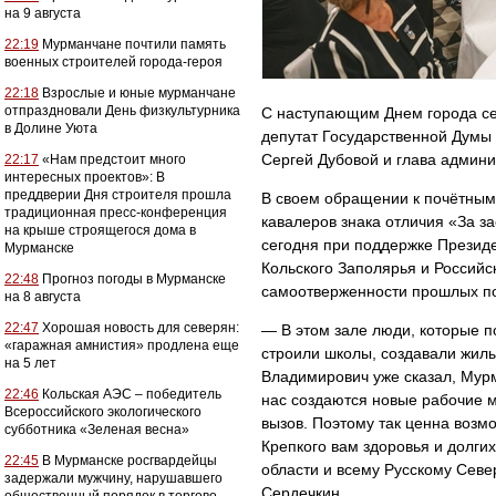
на 9 августа
22:19
Мурманчане почтили память
военных строителей города-героя
22:18
Взрослые и юные мурманчане
отпраздновали День физкультурника
С наступающим Днем города се
в Долине Уюта
депутат Государственной Думы
Сергей Дубовой и глава админ
22:17
«Нам предстоит много
интересных проектов»: В
преддверии Дня строителя прошла
В своем обращении к почётным
традиционная пресс-конференция
кавалеров знака отличия «За з
на крыше строящегося дома в
сегодня при поддержке Презид
Мурманске
Кольского Заполярья и Российск
22:48
Прогноз погоды в Мурманске
самоотверженности прошлых п
на 8 августа
22:47
Хорошая новость для северян:
— В этом зале люди, которые п
«гаражная амнистия» продлена еще
строили школы, создавали жил
на 5 лет
Владимирович уже сказал, Мурм
22:46
Кольская АЭС – победитель
нас создаются новые рабочие м
Всероссийского экологического
вызов. Поэтому так ценна возмо
субботника «Зеленая весна»
Крепкого вам здоровья и долги
22:45
В Мурманске росгвардейцы
области и всему Русскому Сев
задержали мужчину, нарушавшего
Сердечкин.