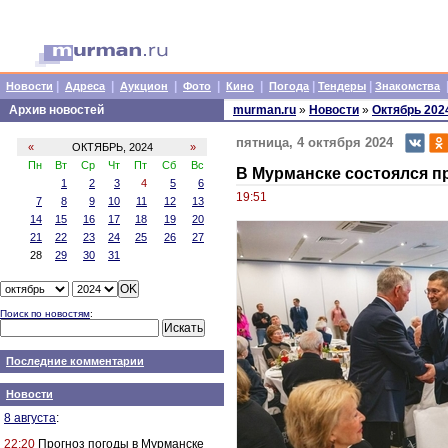
|
|
|
|
|
|
|
Новости
Адреса
Аукцион
Фото
Кино
Погода
Тендеры
Знакомства
Архив новостей
murman.ru
»
Новости
»
Октябрь 202
пятница, 4 октября 2024
«
ОКТЯБРЬ, 2024
»
Пн
Вт
Ср
Чт
Пт
Сб
Вс
В Мурманске состоялся пр
1
2
3
4
5
6
19:51
7
8
9
10
11
12
13
14
15
16
17
18
19
20
21
22
23
24
25
26
27
28
29
30
31
Поиск по новостям
:
Последние комментарии
Новости
8 августа
:
22:20
Прогноз погоды в Мурманске