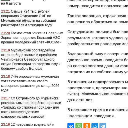
на 6 августа
номер находится в пользовании
23:21
Свыше 724 тыс. рублей
Так как операцию, отраженную 
направило Отделение СФР по
Мурманской области на субсидии
она решила обратиться за пом
работодателям в текущем году
Сотрудниками полиции был про
23:20
Космос стал ближе: в Полярных
результатам которого удалось у
Зорях при поддержке Кольской АЭС
прошёл молодёжный слёт «КОСМо»
разбирательства ранее судимого
23:19
Мурманские росгвардейцы
Задержанный вину в совершении
стали победителями и призёрами
Чемпионатов Северо-Западного
длительное время находится бе
округа Росгвардии по спортивному и
он воспользовался данным факт
боевому самбо в Вологде
потратил их по собственному у
23:18
74% опрошенных мурманчан
хотят составить план своего
В отношении подозреваемого м
карьерного развития до конца 2026
преступления, предусмотренного
года
счета). Максимальная санкция 
23:17
От Островного до Мурманска:
до шести лет.
региональные полицейские провели
«Зарядку со стражем порядка» для
В настоящее время в отношени
воспитанников детских
надлежащем поведении.
оздоровительных лагерей
23:16
12 нетрезвых водителей и