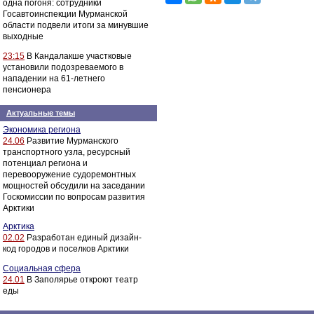
одна погоня: сотрудники
Госавтоинспекции Мурманской
области подвели итоги за минувшие
выходные
23:15
В Кандалакше участковые
установили подозреваемого в
нападении на 61-летнего
пенсионера
Актуальные темы
Экономика региона
24.06
Развитие Мурманского
транспортного узла, ресурсный
потенциал региона и
перевооружение судоремонтных
мощностей обсудили на заседании
Госкомиссии по вопросам развития
Арктики
Арктика
02.02
Разработан единый дизайн-
код городов и поселков Арктики
Социальная сфера
24.01
В Заполярье откроют театр
еды