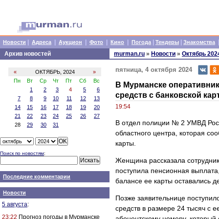
|
|
|
|
|
|
|
Новости
Адреса
Аукцион
Фото
Кино
Погода
Тендеры
Знакомства
Архив новостей
murman.ru
»
Новости
»
Октябрь 202
пятница, 4 октября 2024
«
ОКТЯБРЬ, 2024
»
Пн
Вт
Ср
Чт
Пт
Сб
Вс
В Мурманске оперативни
1
2
3
4
5
6
средств с банковской кар
7
8
9
10
11
12
13
19:54
14
15
16
17
18
19
20
21
22
23
24
25
26
27
В отдел полиции № 2 УМВД Рос
28
29
30
31
областного центра, которая со
карты.
Поиск по новостям
:
Женщина рассказала сотрудника
поступила пенсионная выплата
Последние комментарии
балансе ее карты оставались д
Новости
Позже заявительнице поступил
5 августа
:
средств в размере 24 тысяч с е
23:22
Прогноз погоды в Мурманске
абонентскому номеру, который