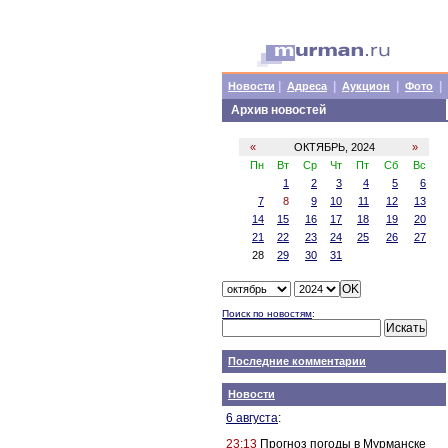
|
|
|
|
Новости
Адреса
Аукцион
Фото
Архив новостей
«
ОКТЯБРЬ, 2024
»
Пн
Вт
Ср
Чт
Пт
Сб
Вс
1
2
3
4
5
6
7
8
9
10
11
12
13
14
15
16
17
18
19
20
21
22
23
24
25
26
27
28
29
30
31
Поиск по новостям
:
Последние комментарии
Новости
6 августа
:
23:13
Прогноз погоды в Мурманске