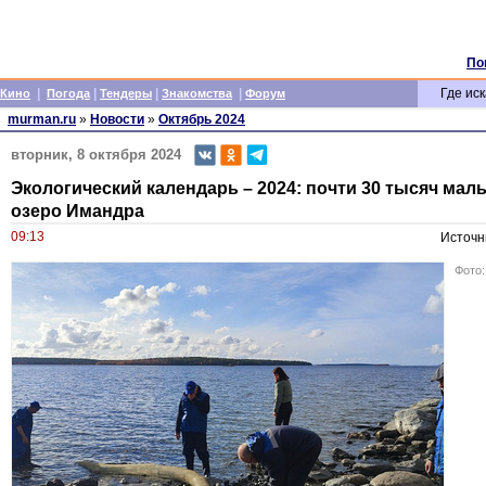
По
|
|
|
|
Где иск
Кино
Погода
Тендеры
Знакомства
Форум
murman.ru
»
Новости
»
Октябрь 2024
вторник, 8 октября 2024
Экологический календарь – 2024: почти 30 тысяч мал
озеро Имандра
09:13
Источн
Фото