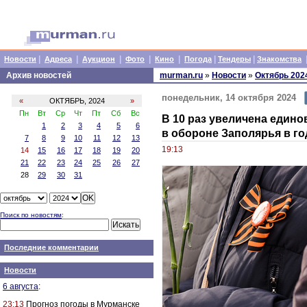
|
|
|
|
|
|
|
Новости
Адреса
Аукцион
Фото
Кино
Погода
Тендеры
Знакомства
Архив новостей
murman.ru
»
Новости
»
Октябрь 202
понедельник, 14 октября 2024
«
ОКТЯБРЬ, 2024
»
Пн
Вт
Ср
Чт
Пт
Сб
Вс
В 10 раз увеличена един
1
2
3
4
5
6
в обороне Заполярья в г
7
8
9
10
11
12
13
19:13
14
15
16
17
18
19
20
21
22
23
24
25
26
27
28
29
30
31
Поиск по новостям
:
Последние комментарии
Новости
6 августа
:
23:13
Прогноз погоды в Мурманске