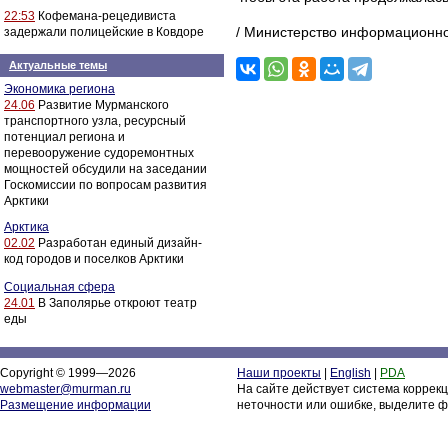
22:53
Кофемана-рецедивиста
/ Министерство информационно
задержали полицейские в Ковдоре
Актуальные темы
Экономика региона
24.06
Развитие Мурманского
транспортного узла, ресурсный
потенциал региона и
перевооружение судоремонтных
мощностей обсудили на заседании
Госкомиссии по вопросам развития
Арктики
Арктика
02.02
Разработан единый дизайн-
код городов и поселков Арктики
Социальная сфера
24.01
В Заполярье откроют театр
еды
Copyright © 1999—2026
Наши проекты
|
English
|
PDA
webmaster@murman.ru
На сайте действует система коррек
Размещение информации
неточности или ошибке, выделите ф