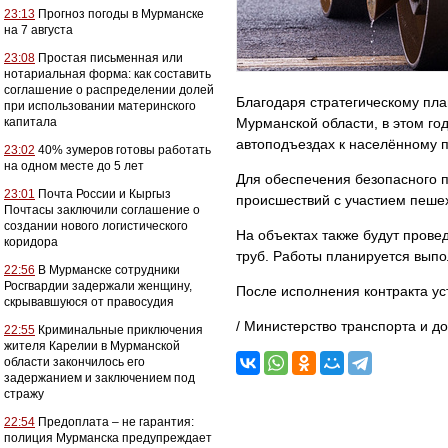
23:13
Прогноз погоды в Мурманске
на 7 августа
23:08
Простая письменная или
нотариальная форма: как составить
соглашение о распределении долей
Благодаря стратегическому пла
при использовании материнского
капитала
Мурманской области, в этом го
автоподъездах к населённому 
23:02
40% зумеров готовы работать
на одном месте до 5 лет
Для обеспечения безопасного 
23:01
Почта России и Кыргыз
происшествий с участием пешех
Почтасы заключили соглашение о
создании нового логистического
На объектах также будут прове
коридора
труб. Работы планируется выпо
22:56
В Мурманске сотрудники
Росгвардии задержали женщину,
После исполнения контракта у
скрывавшуюся от правосудия
/ Министерство транспорта и д
22:55
Криминальные приключения
жителя Карелии в Мурманской
области закончилось его
задержанием и заключением под
стражу
22:54
Предоплата – не гарантия:
полиция Мурманска предупреждает