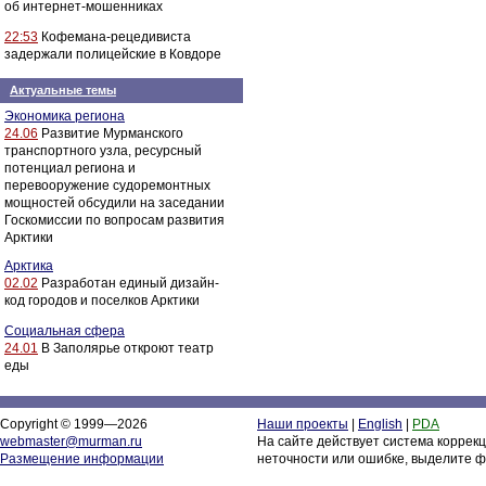
об интернет-мошенниках
22:53
Кофемана-рецедивиста
задержали полицейские в Ковдоре
Актуальные темы
Экономика региона
24.06
Развитие Мурманского
транспортного узла, ресурсный
потенциал региона и
перевооружение судоремонтных
мощностей обсудили на заседании
Госкомиссии по вопросам развития
Арктики
Арктика
02.02
Разработан единый дизайн-
код городов и поселков Арктики
Социальная сфера
24.01
В Заполярье откроют театр
еды
Copyright © 1999—2026
Наши проекты
|
English
|
PDA
webmaster@murman.ru
На сайте действует система коррек
Размещение информации
неточности или ошибке, выделите ф