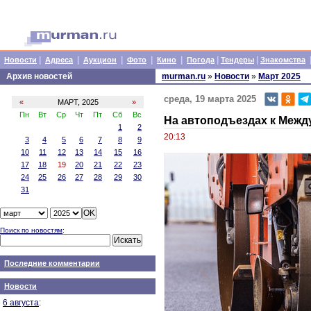
|
|
|
|
|
|
|
Новости
Адреса
Аукцион
Фото
Кино
Погода
Тендеры
Знакомства
Архив новостей
murman.ru
»
Новости
»
Март 2025
среда, 19 марта 2025
«
МАРТ, 2025
»
Пн
Вт
Ср
Чт
Пт
Сб
Вс
На автоподъездах к Межд
1
2
20:13
3
4
5
6
7
8
9
10
11
12
13
14
15
16
17
18
19
20
21
22
23
24
25
26
27
28
29
30
31
Поиск по новостям
:
Последние комментарии
Новости
6 августа
: