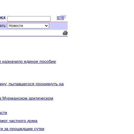
иск
:
ать:
и назначило единое пособие
ину, пытавшегося проникнуть на
 в Мурманском арктическом
асти
джог частного дома
и за прошедшие сутки