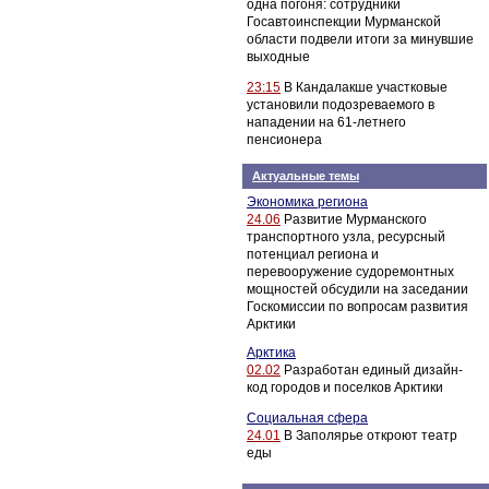
одна погоня: сотрудники
Госавтоинспекции Мурманской
области подвели итоги за минувшие
выходные
23:15
В Кандалакше участковые
установили подозреваемого в
нападении на 61-летнего
пенсионера
Актуальные темы
Экономика региона
24.06
Развитие Мурманского
транспортного узла, ресурсный
потенциал региона и
перевооружение судоремонтных
мощностей обсудили на заседании
Госкомиссии по вопросам развития
Арктики
Арктика
02.02
Разработан единый дизайн-
код городов и поселков Арктики
Социальная сфера
24.01
В Заполярье откроют театр
еды