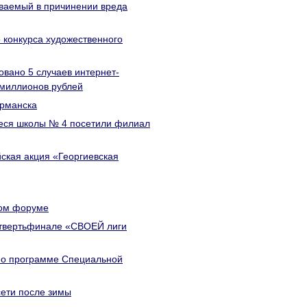
еваемый в причинении вреда
 конкурса художественного
овано 5 случаев интернет-
 миллионов рублей
урманска
иеся школы № 4 посетили филиал
ская акция «Георгиевская
ком форуме
етвертьфинале «СВОЕЙ лиги
по программе Специальной
ети после зимы