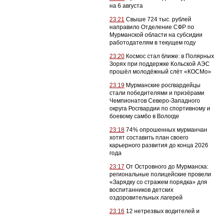
на 6 августа
23:21
Свыше 724 тыс. рублей
направило Отделение СФР по
Мурманской области на субсидии
работодателям в текущем году
23:20
Космос стал ближе: в Полярных
Зорях при поддержке Кольской АЭС
прошёл молодёжный слёт «КОСМо»
23:19
Мурманские росгвардейцы
стали победителями и призёрами
Чемпионатов Северо-Западного
округа Росгвардии по спортивному и
боевому самбо в Вологде
23:18
74% опрошенных мурманчан
хотят составить план своего
карьерного развития до конца 2026
года
23:17
От Островного до Мурманска:
региональные полицейские провели
«Зарядку со стражем порядка» для
воспитанников детских
оздоровительных лагерей
23:16
12 нетрезвых водителей и