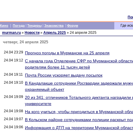
По
|
|
|
|
Где иск
Кино
Погода
Тендеры
Знакомства
Форум
murman.ru
»
Новости
»
Апрель 2025
» 24 апреля 2025
четверг, 24 апреля 2025
24.04 23:29
Прогноз погоды в Мурманске на 25 апреля
24.04 19:12
С начала года Отделение СФР по Мурманской област
родителям более 11 тысяч детей
24.04 19:11
Почта России ускоряет выдачу посылок
24.04 19:10
В Кандалакше сотрудники Росгвардии задержали мужч
охраняемый объект
24.04 19:09
20 из 341: отличников Тотального диктанта наградили
университете
24.04 19:08
На кого учиться, чтобы пригодиться в Мурманской обл
24.04 19:07
В Кольском районе сотрудниками полиции раскрыт по
24.04 19:06
Информация о ДТП на территории Мурманской област