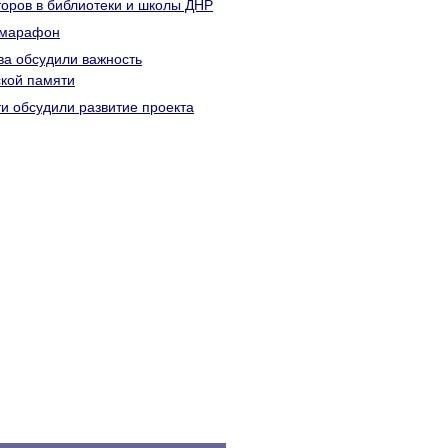
торов в библиотеки и школы ДНР
лумарафон
ва обсудили важность
ской памяти
и обсудили развитие проекта