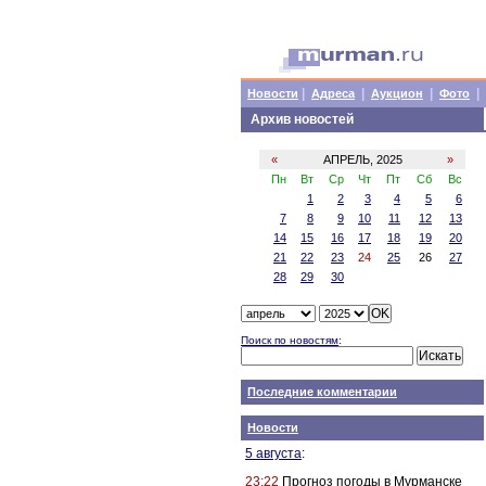
|
|
|
|
Новости
Адреса
Аукцион
Фото
Архив новостей
«
АПРЕЛЬ, 2025
»
Пн
Вт
Ср
Чт
Пт
Сб
Вс
1
2
3
4
5
6
7
8
9
10
11
12
13
14
15
16
17
18
19
20
21
22
23
24
25
26
27
28
29
30
Поиск по новостям
:
Последние комментарии
Новости
5 августа
:
23:22
Прогноз погоды в Мурманске