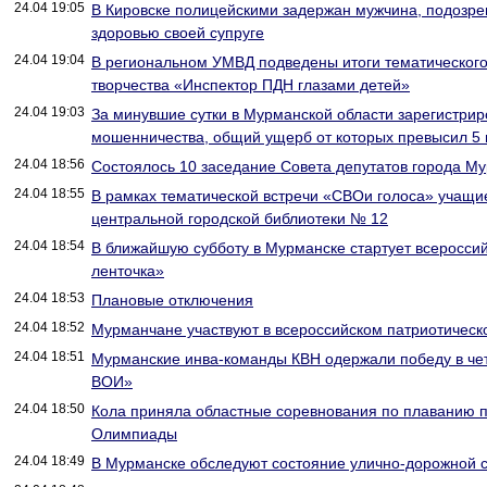
24.04 19:05
В Кировске полицейскими задержан мужчина, подозр
здоровью своей супруге
24.04 19:04
В региональном УМВД подведены итоги тематического
творчества «Инспектор ПДН глазами детей»
24.04 19:03
За минувшие сутки в Мурманской области зарегистрир
мошенничества, общий ущерб от которых превысил 5
24.04 18:56
Состоялось 10 заседание Совета депутатов города М
24.04 18:55
В рамках тематической встречи «СВОи голоса» учащ
центральной городской библиотеки № 12
24.04 18:54
В ближайшую субботу в Мурманске стартует всероссий
ленточка»
24.04 18:53
Плановые отключения
24.04 18:52
Мурманчане участвуют в всероссийском патриотичес
24.04 18:51
Мурманские инва-команды КВН одержали победу в ч
ВОИ»
24.04 18:50
Кола приняла областные соревнования по плаванию 
Олимпиады
24.04 18:49
В Мурманске обследуют состояние улично-дорожной с