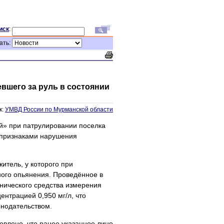
иск
:
ать:
вшего за руль в состоянии
к:
УМВД России по Мурманской области
» при патрулировании поселка
 признаками нарушения
итель, у которого при
ого опьянения. Проведённое в
нического средства измерения
нтрацией 0,950 мг/л, что
нодательством.
овлено, что ранее указанное лицо