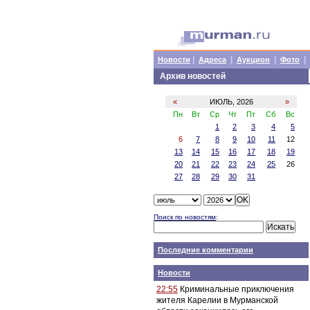
|
|
|
|
Новости
Адреса
Аукцион
Фото
Архив новостей
«
ИЮЛЬ, 2026
»
Пн
Вт
Ср
Чт
Пт
Сб
Вс
1
2
3
4
5
6
7
8
9
10
11
12
13
14
15
16
17
18
19
20
21
22
23
24
25
26
27
28
29
30
31
Поиск по новостям
:
Последние комментарии
Новости
22:55
Криминальные приключения
жителя Карелии в Мурманской