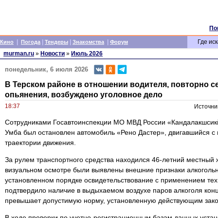
По
|
|
|
|
Где иск
Кино
Погода
Тендеры
Знакомства
Форум
murman.ru
»
Новости
»
Июль 2026
понедельник, 6 июля 2026
В Терском районе в отношении водителя, повторно се
опьянения, возбуждено уголовное дело
18:37
Источни
Сотрудниками Госавтоинспекции МО МВД России «Кандалакшсикй
Умба был остановлен автомобиль «Рено Дастер», двигавшийся с
траектории движения.
За рулем транспортного средства находился 46-летний местный ж
визуальном осмотре были выявлены внешние признаки алкогольн
установленном порядке освидетельствование с применением тех
подтвердило наличие в выдыхаемом воздухе паров алкоголя конце
превышает допустимую норму, установленную действующим зако
В ходе проверки по учетно-регистрационным базам данных устан