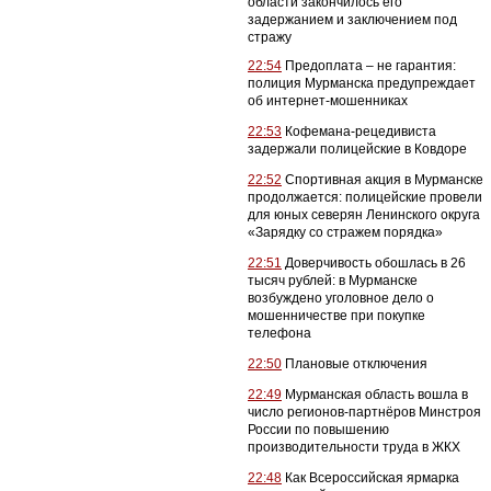
области закончилось его
задержанием и заключением под
стражу
22:54
Предоплата – не гарантия:
полиция Мурманска предупреждает
об интернет-мошенниках
22:53
Кофемана-рецедивиста
задержали полицейские в Ковдоре
22:52
Спортивная акция в Мурманске
продолжается: полицейские провели
для юных северян Ленинского округа
«Зарядку со стражем порядка»
22:51
Доверчивость обошлась в 26
тысяч рублей: в Мурманске
возбуждено уголовное дело о
мошенничестве при покупке
телефона
22:50
Плановые отключения
22:49
Мурманская область вошла в
число регионов-партнёров Минстроя
России по повышению
производительности труда в ЖКХ
22:48
Как Всероссийская ярмарка