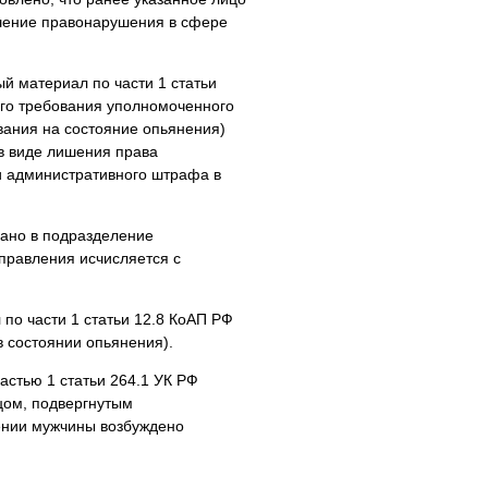
ршение правонарушения в сфере
й материал по части 1 статьи
ого требования уполномоченного
вания на состояние опьянения)
в виде лишения права
и административного штрафа в
дано в подразделение
управления исчисляется с
по части 1 статьи 12.8 КоАП РФ
 состоянии опьянения).
астью 1 статьи 264.1 УК РФ
цом, подвергнутым
ении мужчины возбуждено