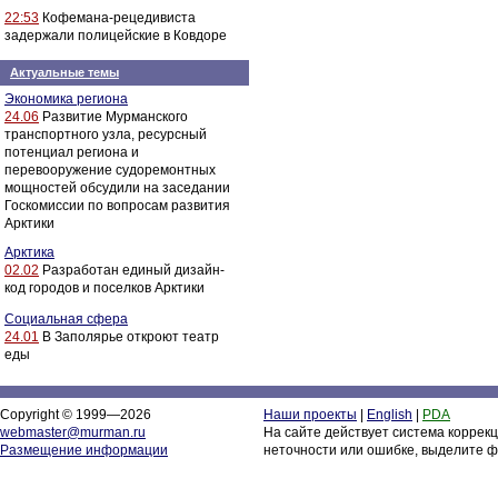
22:53
Кофемана-рецедивиста
задержали полицейские в Ковдоре
Актуальные темы
Экономика региона
24.06
Развитие Мурманского
транспортного узла, ресурсный
потенциал региона и
перевооружение судоремонтных
мощностей обсудили на заседании
Госкомиссии по вопросам развития
Арктики
Арктика
02.02
Разработан единый дизайн-
код городов и поселков Арктики
Социальная сфера
24.01
В Заполярье откроют театр
еды
Copyright © 1999—2026
Наши проекты
|
English
|
PDA
webmaster@murman.ru
На сайте действует система коррек
Размещение информации
неточности или ошибке, выделите ф