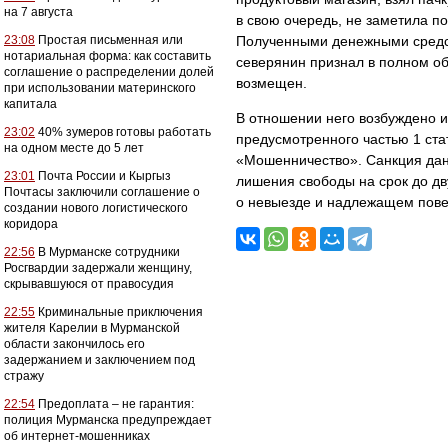
на 7 августа
в свою очередь, не заметила п
23:08
Простая письменная или
Полученными денежными средс
нотариальная форма: как составить
северянин признал в полном об
соглашение о распределении долей
возмещен.
при использовании материнского
капитала
В отношении него возбуждено и
23:02
40% зумеров готовы работать
предусмотренного частью 1 ста
на одном месте до 5 лет
«Мошенничество». Санкция дан
23:01
Почта России и Кыргыз
лишения свободы на срок до дв
Почтасы заключили соглашение о
о невыезде и надлежащем пове
создании нового логистического
коридора
22:56
В Мурманске сотрудники
Росгвардии задержали женщину,
скрывавшуюся от правосудия
22:55
Криминальные приключения
жителя Карелии в Мурманской
области закончилось его
задержанием и заключением под
стражу
22:54
Предоплата – не гарантия:
полиция Мурманска предупреждает
об интернет-мошенниках