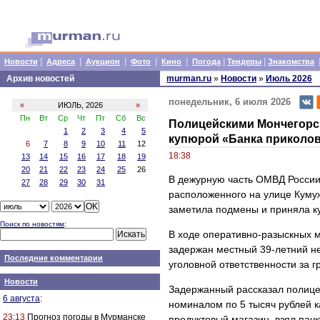
|
|
|
|
|
|
|
Новости
Адреса
Аукцион
Фото
Кино
Погода
Тендеры
Знакомства
Архив новостей
murman.ru
»
Новости
»
Июль 2026
понедельник, 6 июля 2026
«
ИЮЛЬ, 2026
»
Пн
Вт
Ср
Чт
Пт
Сб
Вс
Полицейскими Мончегорск
1
2
3
4
5
купюрой «Банка приколо
6
7
8
9
10
11
12
18:38
13
14
15
16
17
18
19
20
21
22
23
24
25
26
В дежурную часть ОМВД России
27
28
29
30
31
расположенного на улице Кумуж
заметила подмены и приняла ку
Поиск по новостям
:
В ходе оперативно-разыскных 
задержан местный 39-летний н
Последние комментарии
уголовной ответственности за г
Новости
Задержанный рассказал полицей
6 августа
:
номиналом по 5 тысяч рублей к
23:13
Прогноз погоды в Мурманске
продуктовый магазин, взял пачк