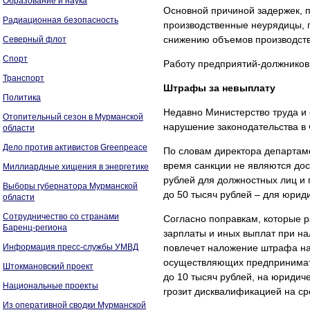
Образование и наука
Основной причиной задержек, 
Радиационная безопасность
производственные неурядицы, 
снижению объемов производств
Северный флот
Спорт
Работу предприятий-должников 
Транспорт
Штрафы за невыплату
Политика
Недавно Министерство труда и
Отопительный сезон в Мурманской
нарушение законодательства в 
области
Дело против активистов Greenpeace
По словам директора департа
время санкции не являются дос
Миллиардные хищения в энергетике
рублей для должностных лиц и
Выборы губернатора Мурманской
до 50 тысяч рублей – для юрид
области
Сотрудничество со странами
Согласно поправкам, которые р
Баренц-региона
зарплаты и иных выплат при н
Информация пресс-службы УМВД
повлечет наложение штрафа на 
осуществляющих предпринимате
Штокмановский проект
до 10 тысяч рублей, на юридич
Национальные проекты
грозит дисквалификацией на сро
Из оперативной сводки Мурманской