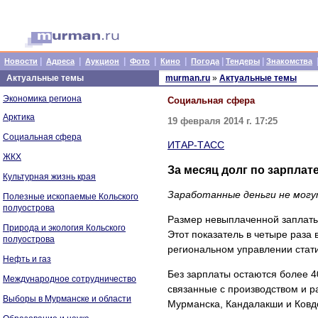
|
|
|
|
|
|
|
Новости
Адреса
Аукцион
Фото
Кино
Погода
Тендеры
Знакомства
Актуальные темы
murman.ru
»
Актуальные темы
Экономика региона
Социальная сфера
Арктика
19 февраля 2014 г. 17:25
Социальная сфера
ИТАР-ТАСС
ЖКХ
За месяц долг по зарплат
Культурная жизнь края
Заработанные деньги не могу
Полезные ископаемые Кольского
полуострова
Размер невыплаченной заплаты 
Природа и экология Кольского
Этот показатель в четыре раза
полуострова
региональном управлении стати
Нефть и газ
Без зарплаты остаются более 4
Международное сотрудничество
связанные с производством и р
Выборы в Мурманске и области
Мурманска, Кандалакши и Ковд