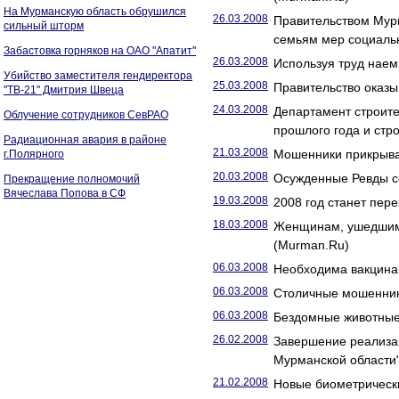
На Мурманскую область обрушился
26.03.2008
Правительством Мур
сильный шторм
семьям мер социаль
Забастовка горняков на ОАО "Апатит"
26.03.2008
Используя труд наем
Убийство заместителя гендиректора
25.03.2008
Правительство оказ
"ТВ-21" Дмитрия Швеца
24.03.2008
Департамент строите
Облучение сотрудников СевРАО
прошлого года и стр
Радиационная авария в районе
21.03.2008
Мошенники прикрыва
г.Полярного
20.03.2008
Осужденные Ревды с
Прекращение полномочий
Вячеслава Попова в СФ
19.03.2008
2008 год станет пер
18.03.2008
Женщинам, ушедшим 
(Murman.Ru)
06.03.2008
Необходима вакцина
06.03.2008
Столичные мошенники
06.03.2008
Бездомные животные
26.02.2008
Завершение реализа
Мурманской области
21.02.2008
Новые биометрически