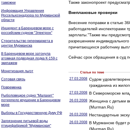
Также законопроект предусматр
таможни
Информация Управления
Внеплановые проверки
Россельхознадзора по Мурманской
области
Внесение поправки в статью 36
Инцидент в Баренцевом море с
работодателей инспекторами тр
российским судном "Электрон"
зарплаты."Также мы предусмотр
разрешением индивидуального 
Строительство гипермаркета в
центре Мурманска
причитающихся работнику выпл
В Баренцевом море затонула
Сейчас срок обращения в суд 
атомная подводная лодка К-159 с
экипажем
Монетизация льгот
Статьи по теме
27.03.2008
Судом удовлетворены
Сотовая связь
гражданина из жило
Повременка
27.03.2008
В Североморске млад
Рыболовецкое судно "Малахит"
потерпело крушение в Баренцевом
26.03.2008
Женщина с детьми вн
море
(Murman.Ru)
Выборы в Государственную Думу РФ
26.03.2008
Нестандартные экск
Загрязнение питьевой воды
26.03.2008
В Мурманске будет р
птицефабрикой "Мурманская"
(Murman.Ru)