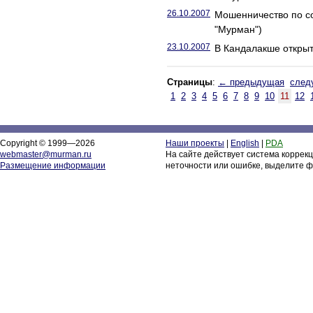
26.10.2007
Мошенничество по с
"Мурман")
23.10.2007
В Кандалакше открыт
Страницы
:
← предыдущая
след
1
2
3
4
5
6
7
8
9
10
11
12
Copyright © 1999—2026
Наши проекты
|
English
|
PDA
webmaster@murman.ru
На сайте действует система коррек
Размещение информации
неточности или ошибке, выделите ф