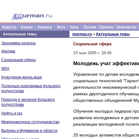
|
|
|
|
|
|
|
Новости
Адреса
Аукцион
Фото
Кино
Погода
Тендеры
Знакомства
Актуальные темы
murman.ru
»
Актуальные темы
Экономика региона
Социальная сфера
Арктика
19 мая 2009 г. 20:49
Социальная сфера
Молодежь учат эффектив
ЖКХ
Управление по делам молодежи
Культурная жизнь края
социальных технологий "Гарант
Полезные ископаемые Кольского
деятельности некоммерческой о
полуострова
рамках двухгодичного обучающе
Природа и экология Кольского
общественных объединений Му
полуострова
Обучение молодых лидеров про
Нефть и газ
развитию молодежных и детски
Международное сотрудничество
реализации молодежной полити
Выборы в Мурманске и области
20 молодых активистов обществ