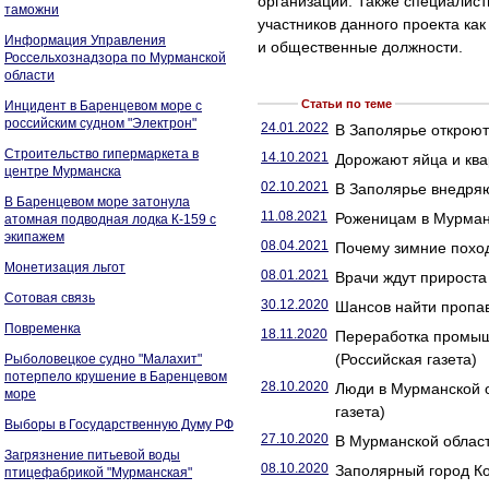
организаций. Также специалис
таможни
участников данного проекта ка
Информация Управления
и общественные должности.
Россельхознадзора по Мурманской
области
Статьи по теме
Инцидент в Баренцевом море с
российским судном "Электрон"
24.01.2022
В Заполярье откроют 
Строительство гипермаркета в
14.10.2021
Дорожают яйца и ква
центре Мурманска
02.10.2021
В Заполярье внедряю
В Баренцевом море затонула
11.08.2021
Роженицам в Мурманс
атомная подводная лодка К-159 с
экипажем
08.04.2021
Почему зимние поход
Монетизация льгот
08.01.2021
Врачи ждут прироста
Сотовая связь
30.12.2020
Шансов найти пропав
Повременка
18.11.2020
Переработка промыш
(Российская газета)
Рыболовецкое судно "Малахит"
потерпело крушение в Баренцевом
28.10.2020
Люди в Мурманской о
море
газета)
Выборы в Государственную Думу РФ
27.10.2020
В Мурманской област
Загрязнение питьевой воды
08.10.2020
Заполярный город Ко
птицефабрикой "Мурманская"