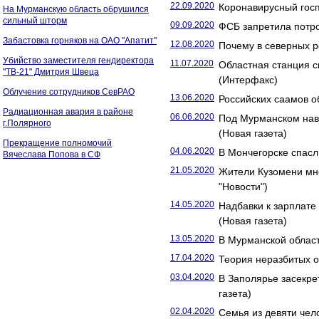
22.09.2020
Коронавирусный госп
На Мурманскую область обрушился
сильный шторм
09.09.2020
ФСБ запретила потро
Забастовка горняков на ОАО "Апатит"
12.08.2020
Почему в северных р
Убийство заместителя гендиректора
11.07.2020
Областная станция 
"ТВ-21" Дмитрия Швеца
(Интерфакс)
Облучение сотрудников СевРАО
13.06.2020
Российских саамов о
Радиационная авария в районе
06.06.2020
Под Мурманском нав
г.Полярного
(Новая газета)
Прекращение полномочий
04.06.2020
В Мончегорске спасли
Вячеслава Попова в СФ
21.05.2020
Жители Кузомени мно
"Новости")
14.05.2020
Надбавки к зарплате
(Новая газета)
13.05.2020
В Мурманской област
17.04.2020
Теория неразбитых о
03.04.2020
В Заполярье засекре
газета)
02.04.2020
Семья из девяти чел