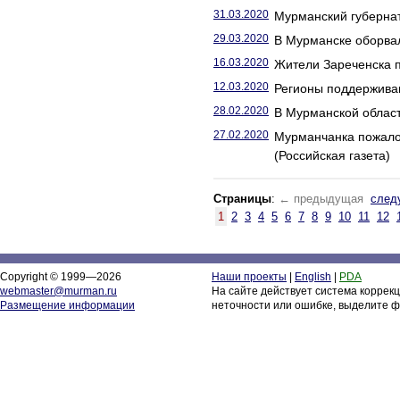
31.03.2020
Мурманский губернат
29.03.2020
В Мурманске оборва
16.03.2020
Жители Зареченска п
12.03.2020
Регионы поддержива
28.02.2020
В Мурманской област
27.02.2020
Мурманчанка пожалов
(Российская газета)
Страницы
:
← предыдущая
след
1
2
3
4
5
6
7
8
9
10
11
12
Copyright © 1999—2026
Наши проекты
|
English
|
PDA
webmaster@murman.ru
На сайте действует система коррек
Размещение информации
неточности или ошибке, выделите ф