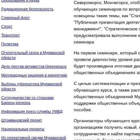
Образование и наука
Североморск, Мончегорск, отоб
обучающих семинаров по вопро
Радиационная безопасность
освещены такие темы, как "Ста
Северный флот
"Публичная презентация деятел
Спорт
менеджмент", "Стратегическое
предусматривала выполнение е
Транспорт
семинара
Политика
На первом семинаре, который с
Отопительный сезон в Мурманской
области
провели диагностику уровня р
будет произведена итоговая д
Дело против активистов Greenpeace
общественных объединениях за
Миллиардные хищения в энергетике
С целью систематизации и през
Выборы губернатора Мурманской
области
обучающего курса, а также рас
общественных объединений Му
Сотрудничество со странами
Баренц-региона
поддержки общественных объед
пособие.
Информация пресс-службы УМВД
Штокмановский проект
Организаторы обучающего курс
организациям получить новый, 
Национальные проекты
сотрудничество и найти партне
Из оперативной сводки Мурманской