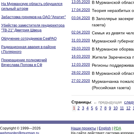
13.05.2020
В Мурманской област
На Мурманскую область обрушился
сильный шторм
17.04.2020
Теория неразбитых о
Забастовка горняков на ОАО "Апатит"
03.04.2020
В Заполярье засекре
газета)
Убийство заместителя гендиректора
"ТВ-21" Дмитрия Швеца
02.04.2020
Семья из девяти чел
Облучение сотрудников СевРАО
31.03.2020
Мурманский губернат
Радиационная авария в районе
29.03.2020
В Мурманске оборва
г.Полярного
16.03.2020
Жители Зареченска п
Прекращение полномочий
12.03.2020
Вячеслава Попова в СФ
Регионы поддержива
28.02.2020
В Мурманской област
27.02.2020
Мурманчанка пожалов
(Российская газета)
Страницы
:
← предыдущая
след
1
2
3
4
5
6
7
8
9
10
11
12
Copyright © 1999—2026
Наши проекты
|
English
|
PDA
webmaster@murman.ru
На сайте действует система коррек