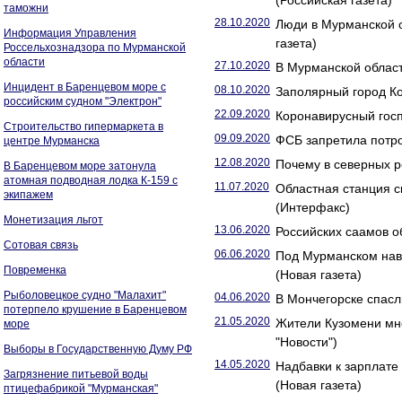
(Российская газета)
таможни
28.10.2020
Люди в Мурманской о
Информация Управления
газета)
Россельхознадзора по Мурманской
области
27.10.2020
В Мурманской област
Инцидент в Баренцевом море с
08.10.2020
Заполярный город Ко
российским судном "Электрон"
22.09.2020
Коронавирусный госп
Строительство гипермаркета в
09.09.2020
ФСБ запретила потро
центре Мурманска
12.08.2020
Почему в северных р
В Баренцевом море затонула
атомная подводная лодка К-159 с
11.07.2020
Областная станция 
экипажем
(Интерфакс)
Монетизация льгот
13.06.2020
Российских саамов о
Сотовая связь
06.06.2020
Под Мурманском нав
Повременка
(Новая газета)
Рыболовецкое судно "Малахит"
04.06.2020
В Мончегорске спасли
потерпело крушение в Баренцевом
21.05.2020
Жители Кузомени мно
море
"Новости")
Выборы в Государственную Думу РФ
14.05.2020
Надбавки к зарплате
Загрязнение питьевой воды
(Новая газета)
птицефабрикой "Мурманская"