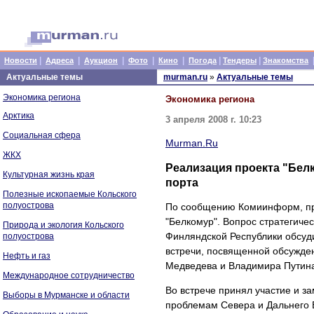
|
|
|
|
|
|
|
Новости
Адреса
Аукцион
Фото
Кино
Погода
Тендеры
Знакомства
Актуальные темы
murman.ru
»
Актуальные темы
Экономика региона
Экономика региона
Арктика
3 апреля 2008 г. 10:23
Социальная сфера
Murman.Ru
ЖКХ
Реализация проекта "Бел
Культурная жизнь края
порта
Полезные ископаемые Кольского
полуострова
По сообщению Комиинформ, пр
"Белкомур". Вопрос стратегиче
Природа и экология Кольского
Финляндской Республики обсуди
полуострова
встречи, посвященной обсужде
Нефть и газ
Медведева и Владимира Путин
Международное сотрудничество
Во встрече принял участие и з
Выборы в Мурманске и области
проблемам Севера и Дальнего В