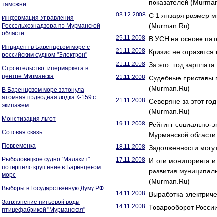
показателей (Murma
таможни
03.12.2008
С 1 января размер м
Информация Управления
(Murman.Ru)
Россельхознадзора по Мурманской
области
25.11.2008
В УСН на основе пат
Инцидент в Баренцевом море с
21.11.2008
Кризис не отразится
российским судном "Электрон"
21.11.2008
За этот год зарплат
Строительство гипермаркета в
центре Мурманска
21.11.2008
Судебные приставы 
(Murman.Ru)
В Баренцевом море затонула
атомная подводная лодка К-159 с
21.11.2008
Северяне за этот год
экипажем
(Murman.Ru)
Монетизация льгот
19.11.2008
Рейтинг социально-э
Сотовая связь
Мурманской области
Повременка
18.11.2008
Задолженности могут
Рыболовецкое судно "Малахит"
17.11.2008
Итоги мониторинга и
потерпело крушение в Баренцевом
развития муниципаль
море
(Murman.Ru)
Выборы в Государственную Думу РФ
14.11.2008
Выработка электриче
Загрязнение питьевой воды
14.11.2008
Товарооборот России
птицефабрикой "Мурманская"