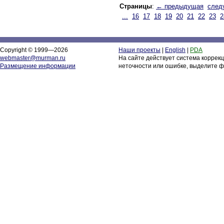
Страницы
:
← предыдущая
след
...
16
17
18
19
20
21
22
23
2
Copyright © 1999—2026
Наши проекты
|
English
|
PDA
webmaster@murman.ru
На сайте действует система коррек
Размещение информации
неточности или ошибке, выделите ф