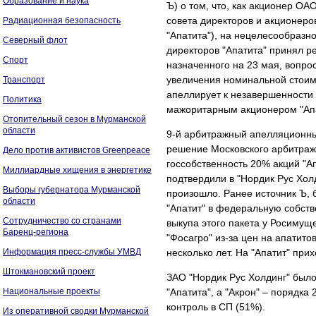
Образование и наука
Ъ) о том, что, как акционер ОА
совета директоров и акционеров
Радиационная безопасность
"Апатита"), на нецелесообразно
Северный флот
директоров "Апатита" принял р
Спорт
назначенного на 23 мая, вопро
увеличения номинальной стоимо
Транспорт
апеллирует к незавершенности 
Политика
мажоритарным акционером "Апа
Отопительный сезон в Мурманской
области
9-й арбитражный апелляционны
решение Московского арбитражно
Дело против активистов Greenpeace
госсобственность 20% акций "Ап
Миллиардные хищения в энергетике
подтвердили в "Нордик Рус Холд
Выборы губернатора Мурманской
произошло. Ранее источник Ъ, б
области
"Апатит" в федеральную собств
Сотрудничество со странами
выкупа этого пакета у Росимущ
Баренц-региона
"Фосагро" из-за цен на апатито
Информация пресс-службы УМВД
несколько лет. На "Апатит" при
Штокмановский проект
ЗАО "Нордик Рус Холдинг" было
Национальные проекты
"Апатита", а "Акрон" – порядка
контроль в СП (51%).
Из оперативной сводки Мурманской