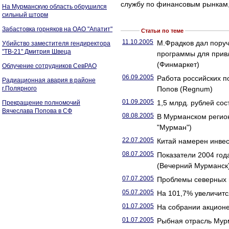
службу по финансовым рынкам, 
На Мурманскую область обрушился
сильный шторм
Забастовка горняков на ОАО "Апатит"
Статьи по теме
11.10.2005
М.Фрадков дал пору
Убийство заместителя гендиректора
"ТВ-21" Дмитрия Швеца
программы для прив
(Финмаркет)
Облучение сотрудников СевРАО
06.09.2005
Работа российских п
Радиационная авария в районе
г.Полярного
Попов (Regnum)
01.09.2005
1,5 млрд. рублей со
Прекращение полномочий
Вячеслава Попова в СФ
08.08.2005
В Мурманском регион
"Мурман")
22.07.2005
Китай намерен инвес
08.07.2005
Показатели 2004 год
(Вечерний Мурманск
07.07.2005
Проблемы северных 
05.07.2005
На 101,7% увеличитс
01.07.2005
На собрании акционе
01.07.2005
Рыбная отрасль Мурм