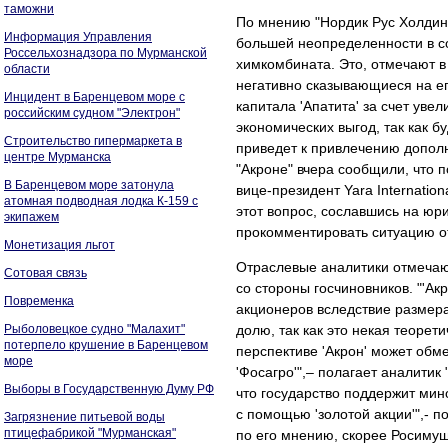
таможни
По мнению "Нордик Рус Холдинг
Информация Управления
большей неопределенности в со
Россельхознадзора по Мурманской
химкомбината. Это, отмечают в 
области
негативно сказывающиеся на ег
Инцидент в Баренцевом море с
капитала 'Апатита' за счет уве
российским судном "Электрон"
экономических выгод, так как б
Строительство гипермаркета в
приведет к привлечению дополни
центре Мурманска
"Акроне" вчера сообщили, что 
В Баренцевом море затонула
вице-президент Yara Internatio
атомная подводная лодка К-159 с
этот вопрос, сославшись на юр
экипажем
прокомментировать ситуацию о
Монетизация льгот
Отраслевые аналитики отмечают
Сотовая связь
со стороны госчиновников. "'Ак
Повременка
акционеров вследствие размера 
Рыболовецкое судно "Малахит"
долю, так как это некая теорет
потерпело крушение в Баренцевом
перспективе 'Акрон' может обм
море
'Фосагро'",– полагает аналитик
Выборы в Государственную Думу РФ
что государство поддержит мин
с помощью 'золотой акции'",- 
Загрязнение питьевой воды
птицефабрикой "Мурманская"
по его мнению, скорее Росиму