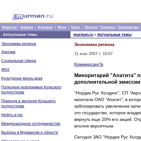
|
|
|
|
|
|
|
Новости
Адреса
Аукцион
Фото
Кино
Погода
Тендеры
Знакомства
Актуальные темы
murman.ru
»
Актуальные темы
Экономика региона
Экономика региона
Арктика
11 мая 2007 г. 10:07
Социальная сфера
КоммерсантЪ
ЖКХ
Миноритарий "Апатита" п
Культурная жизнь края
дополнительной эмиссии
Полезные ископаемые Кольского
полуострова
"Нордик Рус Холдинг", СП "Акро
капитала ОАО "Апатит", в кото
Природа и экология Кольского
заблокировать увеличение капит
полуострова
это государство, которое владе
Нефть и газ
вернуть еще 20% его акций. От
Международное сотрудничество
вполне вероятным.
Выборы в Мурманске и области
Сегодня ЗАО "Нордик Рус Холди