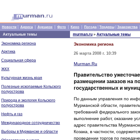
|
|
|
|
|
|
|
Новости
Адреса
Аукцион
Фото
Кино
Погода
Тендеры
Знакомства
Актуальные темы
murman.ru
»
Актуальные темы
Экономика региона
Экономика региона
Арктика
26 марта 2008 г. 10:39
Социальная сфера
Murman.Ru
ЖКХ
Правительство ужесточае
Культурная жизнь края
размещении заказов на по
Полезные ископаемые Кольского
государственных и муни
полуострова
По данным управления по инф
Природа и экология Кольского
Мурманской области, правител
полуострова
требований федерального закон
Нефть и газ
выполнение работ, оказание ус
Международное сотрудничество
адрес правительства Мурманск
Козака, в частности, содержит
Выборы в Мурманске и области
проведении торгов по переда