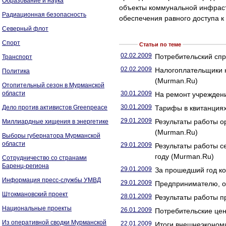
Образование и наука
объекты коммунальной инфраст
Радиационная безопасность
обеспечения равного доступа к 
Северный флот
Спорт
Статьи по теме
02.02.2009
Потребительский спр
Транспорт
02.02.2009
Налогоплательщики н
Политика
(Murman.Ru)
Отопительный сезон в Мурманской
области
30.01.2009
На ремонт учреждени
30.01.2009
Дело против активистов Greenpeace
Тарифы в квитанциях
29.01.2009
Результаты работы о
Миллиардные хищения в энергетике
(Murman.Ru)
Выборы губернатора Мурманской
области
29.01.2009
Результаты работы с
году (Murman.Ru)
Сотрудничество со странами
Баренц-региона
29.01.2009
За прошедший год ко
Информация пресс-службы УМВД
29.01.2009
Предпринимателю, о
Штокмановский проект
28.01.2009
Результаты работы п
Национальные проекты
26.01.2009
Потребительские цен
Из оперативной сводки Мурманской
22.01.2009
Итоги внешнеэконом