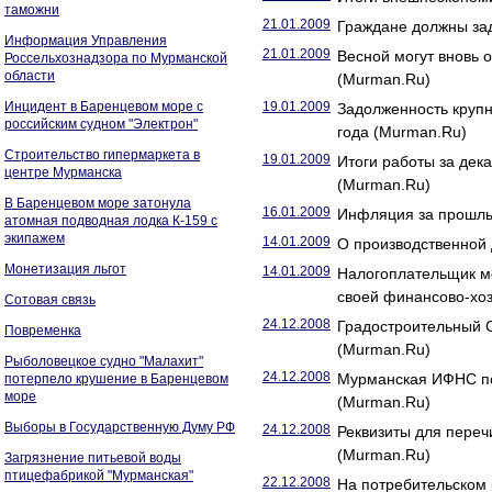
таможни
21.01.2009
Граждане должны зад
Информация Управления
21.01.2009
Весной могут вновь 
Россельхознадзора по Мурманской
области
(Murman.Ru)
Инцидент в Баренцевом море с
19.01.2009
Задолженность крупн
российским судном "Электрон"
года (Murman.Ru)
Строительство гипермаркета в
19.01.2009
Итоги работы за дек
центре Мурманска
(Murman.Ru)
В Баренцевом море затонула
16.01.2009
Инфляция за прошлы
атомная подводная лодка К-159 с
экипажем
14.01.2009
О производственной
Монетизация льгот
14.01.2009
Налогоплательщик мо
своей финансово-хо
Сотовая связь
24.12.2008
Градостроительный 
Повременка
(Murman.Ru)
Рыболовецкое судно "Малахит"
24.12.2008
Мурманская ИФНС под
потерпело крушение в Баренцевом
море
(Murman.Ru)
Выборы в Государственную Думу РФ
24.12.2008
Реквизиты для переч
(Murman.Ru)
Загрязнение питьевой воды
птицефабрикой "Мурманская"
22.12.2008
На потребительском 