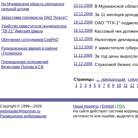
На Мурманскую область обрушился
22.12.2008
В Мурманской област
сильный шторм
22.12.2008
За 11 месяцев доход
Забастовка горняков на ОАО "Апатит"
19.12.2008
ОАО "ТГК-1" подвело
Убийство заместителя гендиректора
16.12.2008
Кассовый чек должен
"ТВ-21" Дмитрия Швеца
15.12.2008
Налоговую декларац
Облучение сотрудников СевРАО
12.12.2008
У заместителя губер
Радиационная авария в районе
г.Полярного
11.12.2008
За год цены выросли
Прекращение полномочий
11.12.2008
Страховой бизнес сп
Вячеслава Попова в СФ
Страницы
:
← предыдущая
след
1
2
3
4
5
6
7
8
9
10
11
12
Copyright © 1999—2026
Наши проекты
|
English
|
PDA
webmaster@murman.ru
На сайте действует система коррек
Размещение информации
неточности или ошибке, выделите ф