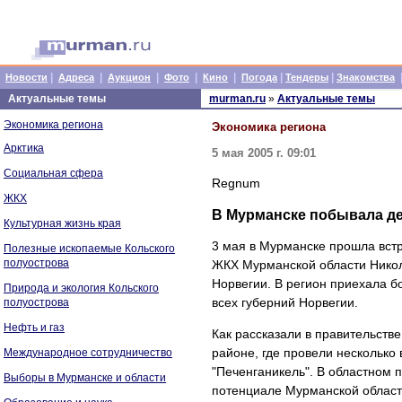
|
|
|
|
|
|
|
Новости
Адреса
Аукцион
Фото
Кино
Погода
Тендеры
Знакомства
Актуальные темы
murman.ru
»
Актуальные темы
Экономика региона
Экономика региона
Арктика
5 мая 2005 г. 09:01
Социальная сфера
Regnum
ЖКХ
В Мурманске побывала д
Культурная жизнь края
3 мая в Мурманске прошла вст
Полезные ископаемые Кольского
полуострова
ЖКХ Мурманской области Нико
Норвегии. В регион приехала 
Природа и экология Кольского
всех губерний Норвегии.
полуострова
Нефть и газ
Как рассказали в правительств
районе, где провели несколько
Международное сотрудничество
"Печенганикель". В областном 
Выборы в Мурманске и области
потенциале Мурманской област