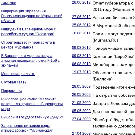
28.06.2012
таможни
Отчет губернатора о
2011 году (Murman.R
Информация Управления
Россельхознадзора по Мурманской
27.06.2012
Развитию бизнеса в 
области
25.06.2012
В Мурманской област
Инцидент в Баренцевом море с
16.08.2011
Саамы могут подать 
российским судном "Электрон"
(Murman.Ru)
Строительство гипермаркета в
центре Мурманска
09.08.2010
Прибрежникам выдел
В Баренцевом море затонула
09.08.2010
Компании "ЕвроХим" 
атомная подводная лодка К-159 с
06.08.2010
Минобороны намерен
экипажем
19.07.2010
Областное правитель
Монетизация льгот
(Беллона)
Сотовая связь
28.05.2009
Подведены итоги еже
Повременка
26.05.2009
На открытие собстве
Рыболовецкое судно "Малахит"
21.05.2009
Завтра в Ледовом дв
потерпело крушение в Баренцевом
море
05.05.2009
Для внеплановой про
Выборы в Государственную Думу РФ
27.04.2009
"ФосАгро" будет обж
Загрязнение питьевой воды
заключению договор
птицефабрикой "Мурманская"
27.04.2009
Мурманские провайде