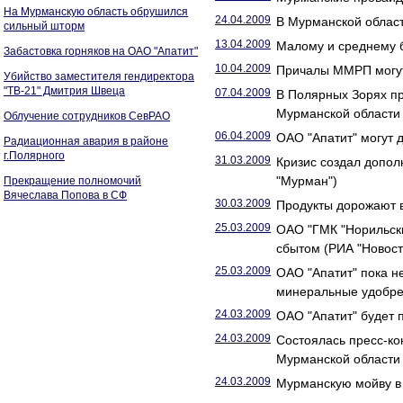
На Мурманскую область обрушился
24.04.2009
В Мурманской облас
сильный шторм
13.04.2009
Малому и среднему б
Забастовка горняков на ОАО "Апатит"
10.04.2009
Причалы ММРП могут
Убийство заместителя гендиректора
"ТВ-21" Дмитрия Швеца
07.04.2009
В Полярных Зорях п
Мурманской области
Облучение сотрудников СевРАО
06.04.2009
ОАО "Апатит" могут д
Радиационная авария в районе
г.Полярного
31.03.2009
Кризис создал допол
"Мурман")
Прекращение полномочий
Вячеслава Попова в СФ
30.03.2009
Продукты дорожают в
25.03.2009
ОАО "ГМК "Норильски
сбытом (РИА "Новост
25.03.2009
ОАО "Апатит" пока н
минеральные удобре
24.03.2009
ОАО "Апатит" будет 
24.03.2009
Состоялась пресс-к
Мурманской области
24.03.2009
Мурманскую мойву в