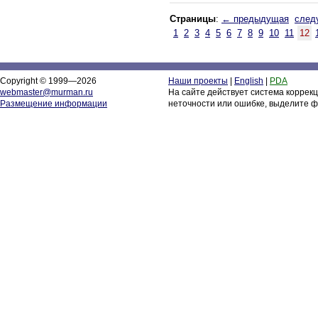
Страницы
:
← предыдущая
след
1
2
3
4
5
6
7
8
9
10
11
12
Copyright © 1999—2026
Наши проекты
|
English
|
PDA
webmaster@murman.ru
На сайте действует система коррек
Размещение информации
неточности или ошибке, выделите ф