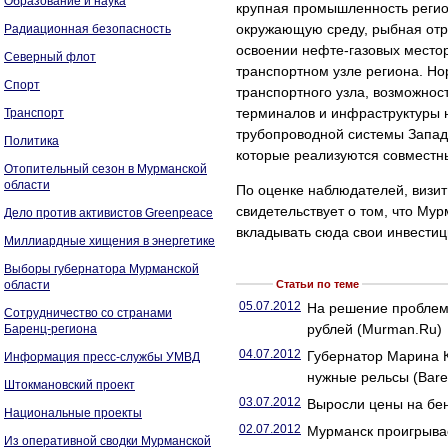
Образование и наука
крупная промышленность регион
окружающую среду, рыбная отра
Радиационная безопасность
освоении нефте-газовых местор
Северный флот
транспортном узле региона. Н
Спорт
транспортного узла, возможнос
терминалов и инфраструктуры н
Транспорт
трубопроводной системы Запад
Политика
которые реализуются совместн
Отопительный сезон в Мурманской
области
По оценке наблюдателей, визит
свидетельствует о том, что Мур
Дело против активистов Greenpeace
вкладывать сюда свои инвестиц
Миллиардные хищения в энергетике
Выборы губернатора Мурманской
области
Статьи по теме
05.07.2012
На решение проблем
Сотрудничество со странами
рублей (Murman.Ru)
Баренц-региона
04.07.2012
Губернатор Марина К
Информация пресс-службы УМВД
нужные рельсы (Bare
Штокмановский проект
03.07.2012
Выросли цены на бен
Национальные проекты
02.07.2012
Мурманск проигрывае
Из оперативной сводки Мурманской