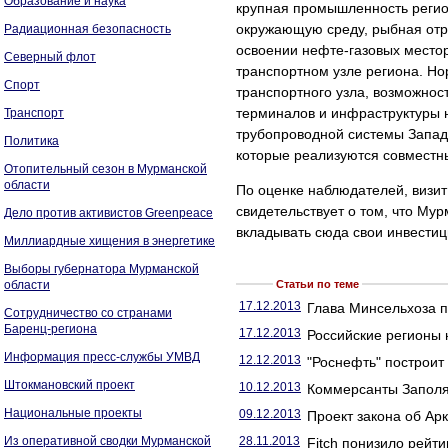
Образование и наука
крупная промышленность регион
окружающую среду, рыбная отра
Радиационная безопасность
освоении нефте-газовых местор
Северный флот
транспортном узле региона. Н
Спорт
транспортного узла, возможнос
терминалов и инфраструктуры н
Транспорт
трубопроводной системы Запад
Политика
которые реализуются совместн
Отопительный сезон в Мурманской
области
По оценке наблюдателей, визит
свидетельствует о том, что Мур
Дело против активистов Greenpeace
вкладывать сюда свои инвестиц
Миллиардные хищения в энергетике
Выборы губернатора Мурманской
области
Статьи по теме
17.12.2013
Глава Минсельхоза п
Сотрудничество со странами
Баренц-региона
17.12.2013
Российские регионы 
Информация пресс-службы УМВД
12.12.2013
"Роснефть" построит
Штокмановский проект
10.12.2013
Коммерсанты Заполяр
Национальные проекты
09.12.2013
Проект закона об Арк
Из оперативной сводки Мурманской
28.11.2013
Fitch понизило рейт