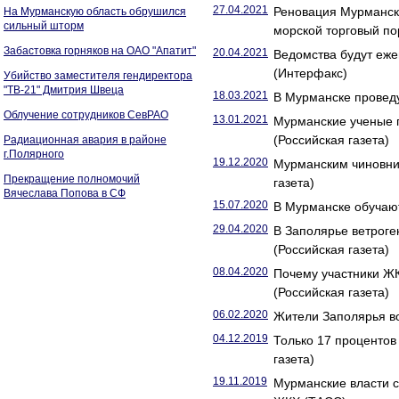
27.04.2021
Реновация Мурманск
На Мурманскую область обрушился
сильный шторм
морской торговый по
Забастовка горняков на ОАО "Апатит"
20.04.2021
Ведомства будут еже
(Интерфакс)
Убийство заместителя гендиректора
"ТВ-21" Дмитрия Швеца
18.03.2021
В Мурманске проведу
Облучение сотрудников СевРАО
13.01.2021
Мурманские ученые п
(Российская газета)
Радиационная авария в районе
г.Полярного
19.12.2020
Мурманским чиновни
Прекращение полномочий
газета)
Вячеслава Попова в СФ
15.07.2020
В Мурманске обучают
29.04.2020
В Заполярье ветрог
(Российская газета)
08.04.2020
Почему участники Ж
(Российская газета)
06.02.2020
Жители Заполярья во
04.12.2019
Только 17 проценто
газета)
19.11.2019
Мурманские власти 