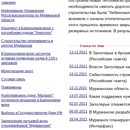
построена новая тепломагистра
таможни
необходимости сжигать дорогос
Информация Управления
строительства была "Хибинская
Россельхознадзора по Мурманской
возникли с начала отопительног
области
этого пришлось временно закрыт
Инцидент в Баренцевом море с
резервных источников. В резул
российским судном "Электрон"
Строительство гипермаркета в
центре Мурманска
Статьи по теме
13.12.2021
В Заполярье в броше
В Баренцевом море затонула
атомная подводная лодка К-159 с
(Российская газета)
экипажем
02.12.2021
Власти Заполярья на
Монетизация льгот
24.11.2021
Себестоимость строи
Сотовая связь
(Российская газета)
Повременка
13.11.2021
Мурманская область
Рыболовецкое судно "Малахит"
14.07.2021
Какая поддержка нуж
потерпело крушение в Баренцевом
02.07.2021
Заполярье откажется 
море
06.05.2021
В Мурманске разрабо
Выборы в Государственную Думу РФ
28.04.2021
Мурманск планируют 
Загрязнение питьевой воды
птицефабрикой "Мурманская"
(Интерфакс)