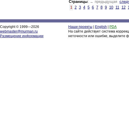
Страницы
:
← предыдущая
след
1
2
3
4
5
6
7
8
9
10
11
12
Copyright © 1999—2026
Наши проекты
|
English
|
PDA
webmaster@murman.ru
На сайте действует система коррек
Размещение информации
неточности или ошибке, выделите ф