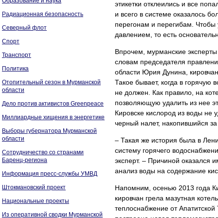
Образование и наука
этикетки отклеились и все поп
и всего в системе оказалось бо
Радиационная безопасность
перегонам и перегибам. Чтобы 
Северный флот
давлением, то есть основатель
Спорт
Впрочем, мурманские эксперты 
Транспорт
словам председателя правлен
Политика
области Юрия Дунина, кировчане
Такое бывает, когда в горячую 
Отопительный сезон в Мурманской
области
не должен. Как правило, на ко
позволяющую удалить из нее э
Дело против активистов Greenpeace
Кировске кислород из воды не 
Миллиардные хищения в энергетике
черный налет, накопившийся за 
Выборы губернатора Мурманской
области
– Такая же история была в Лен
систему горячего водоснабжени
Сотрудничество со странами
Баренц-региона
эксперт. – Причиной оказался 
анализ воды на содержание кис
Информация пресс-службы УМВД
Штокмановский проект
Напомним, осенью 2013 года К
кировчан грела мазутная котель
Национальные проекты
теплоснабжение от Апатитской 
Из оперативной сводки Мурманской