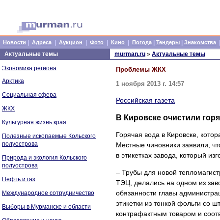
|
|
|
|
|
|
|
Новости
Адреса
Аукцион
Фото
Кино
Погода
Тендеры
Знакомства
Актуальные темы
murman.ru
»
Актуальные темы
Экономика региона
Проблемы ЖКХ
Арктика
1 ноября 2013 г. 14:57
Социальная сфера
Российская газета
ЖКХ
В Кировске очистили гор
Культурная жизнь края
Горячая вода в Кировске, котор
Полезные ископаемые Кольского
полуострова
Местные чиновники заявили, чт
в этикетках завода, который изг
Природа и экология Кольского
полуострова
– Трубы для новой тепломагистр
Нефть и газ
ТЭЦ, делались на одном из зав
обязанности главы администрац
Международное сотрудничество
этикетки из тонкой фольги со 
Выборы в Мурманске и области
контрафактным товаром и соотв